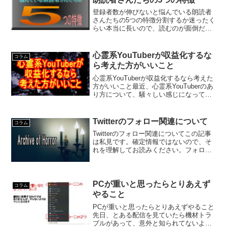
登録者数が伸びないと悩んでいる朗読者
さんたちの5つの特徴分割するか迷ったく
らい本当に長いので、読むのが面倒だと
思ったら、下の方までスクロールして、
まとめだけ読むのもいいと思います。
Twitterをやっていると、YouTuberやツイ
心霊系YouTuberが収益化するな
コラム
キャスや...
ら考えた方がいいこと
心霊系YouTuberが収益化するなら考えた
方がいいこと最近、心霊系YouTuberのあ
り方について、騒々しい感じになってい
ますが、その中で気になったことを自分
の視点で語っていきます。動画や地図を
紹介している立場なので、スポット巡り
Twitterのフォロー関連について
コラム
自体を批...
Twitterのフォロー関連についてこの記事
は私見です。確定情報ではないので、そ
れを理解してお読みください。フォロー
関連に関しては、NGだけどペナルティを
受けると想定するレベルが全然違う項目
じゃないかと。基本的にはフォロー数フ
ォロワー数を操...
PCが重いと思ったらとりあえず
コラム
やること
PCが重いと思ったらとりあえずやること
先日、とある配信を見ていたら機材トラ
ブルがあって、意外と知られてないよう