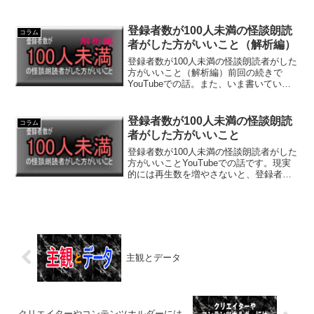
なので、覚えておいて損はないことを。
特にVTuberとして活動していると、当た
り前ですが動画ファイルや画像ファイル
登録者数が100人未満の怪談朗読
コラム
等がどんどん溜ま...
者がした方がいいこと（解析編）
登録者数が100人未満の怪談朗読者がした
方がいいこと（解析編）前回の続きで
YouTubeでの話。また、いま書いている
のは登録者数が100人未満の怪談朗読者向
けに書いているので、条件が変わればや
ることも変わります。一応、個人的に目
登録者数が100人未満の怪談朗読
コラム
安は下記のよ...
者がした方がいいこと
登録者数が100人未満の怪談朗読者がした
方がいいことYouTubeでの話です。現実
的には再生数を増やさないと、登録者数
って増えようがないんですが、再生数だ
けを増やしたところで登録者数は増えま
せん。例えば、毎回再生数10回いってる
のに、登録者...
主観とデータ
クリエイターやコンテンツホルダーには