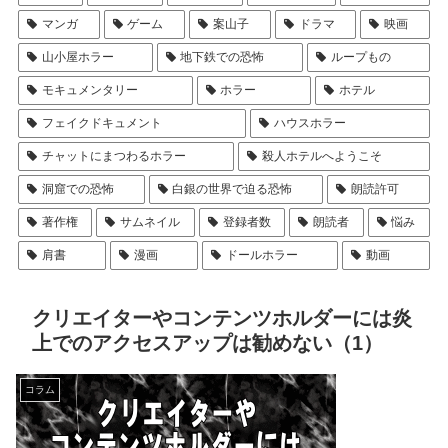
マンガ
ゲーム
案山子
ドラマ
映画
山小屋ホラー
地下鉄での恐怖
ループもの
モキュメンタリー
ホラー
ホテル
フェイクドキュメント
ハウスホラー
チャットにまつわるホラー
殺人ホテルへようこそ
洞窟での恐怖
白銀の世界で迫る恐怖
朗読許可
著作権
サムネイル
登録者数
朗読者
悩み
肩書
漫画
ドールホラー
動画
クリエイターやコンテンツホルダーには炎
上でのアクセスアップは勧めない（1）
コラム