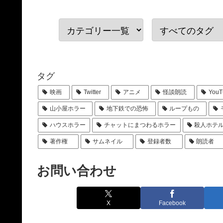
タグ
映画
Twitter
アニメ
怪談朗読
YouT
山小屋ホラー
地下鉄での恐怖
ループもの
ハウスホラー
チャットにまつわるホラー
殺人ホテ
著作権
サムネイル
登録者数
朗読者
お問い合わせ
X
Facebook