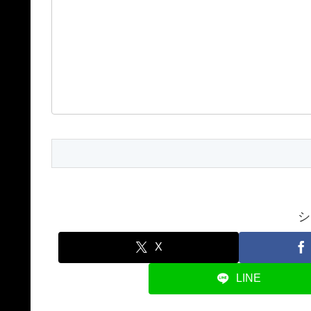
シ
X
LINE