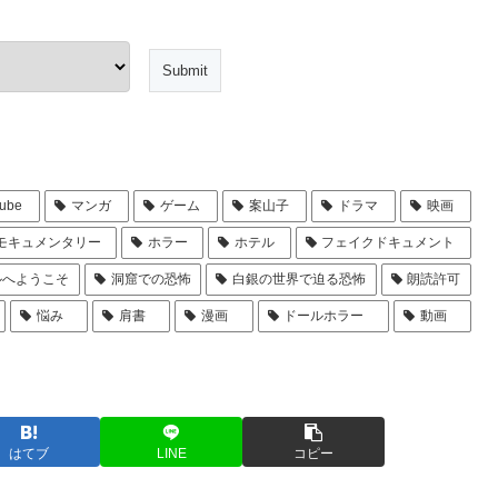
ube
マンガ
ゲーム
案山子
ドラマ
映画
モキュメンタリー
ホラー
ホテル
フェイクドキュメント
ルへようこそ
洞窟での恐怖
白銀の世界で迫る恐怖
朗読許可
悩み
肩書
漫画
ドールホラー
動画
はてブ
LINE
コピー