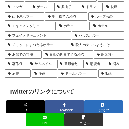
マンガ
ゲーム
案山子
ドラマ
映画
山小屋ホラー
地下鉄での恐怖
ループもの
モキュメンタリー
ホラー
ホテル
フェイクドキュメント
ハウスホラー
チャットにまつわるホラー
殺人ホテルへようこそ
洞窟での恐怖
白銀の世界で迫る恐怖
朗読許可
著作権
サムネイル
登録者数
朗読者
悩み
肩書
漫画
ドールホラー
動画
Twitterのリンクについて
X
Facebook
はてブ
LINE
コピー