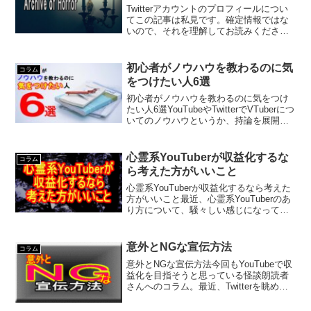
Twitterアカウントのプロフィールについ
てこの記事は私見です。確定情報ではな
いので、それを理解してお読みくださ
い。Twitterのプロフィールって意外と見
られない割に重要だったりしますよね。
確定情報と噂でしかないものがゴチャゴ
初心者がノウハウを教わるのに気
コラム
チャに混ざ...
をつけたい人6選
初心者がノウハウを教わるのに気をつけ
たい人6選YouTubeやTwitterでVTuberにつ
いてのノウハウというか、持論を展開し
ている人たちがかなり増えたと思います
が、みんな言ってることがバラバラで何
が正解かわからないですよね。個人的に
心霊系YouTuberが収益化するな
コラム
初...
ら考えた方がいいこと
心霊系YouTuberが収益化するなら考えた
方がいいこと最近、心霊系YouTuberのあ
り方について、騒々しい感じになってい
ますが、その中で気になったことを自分
の視点で語っていきます。動画や地図を
紹介している立場なので、スポット巡り
意外とNGな宣伝方法
コラム
自体を批...
意外とNGな宣伝方法今回もYouTubeで収
益化を目指そうと思っている怪談朗読者
さんへのコラム。最近、Twitterを眺めて
いると、ちょくちょく「おやっ？」とい
うつぶやきが流れてきます。趣味として