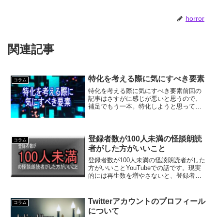
horror
関連記事
特化を考える際に気にすべき要素
コラム
特化を考える際に気にすべき要素前回の
記事はさすがに感じが悪いと思うので、
補足でもう一本。特化しようと思ってい
る人向けになります。さすがにVTuberを
やっていて、いろんな人に見て欲しいと
思っていないという人はいないと思いま
すが、特に稼ごうと...
登録者数が100人未満の怪談朗読
コラム
者がした方がいいこと
登録者数が100人未満の怪談朗読者がした
方がいいことYouTubeでの話です。現実
的には再生数を増やさないと、登録者数
って増えようがないんですが、再生数だ
けを増やしたところで登録者数は増えま
せん。例えば、毎回再生数10回いってる
Twitterアカウントのプロフィール
コラム
のに、登録者...
について