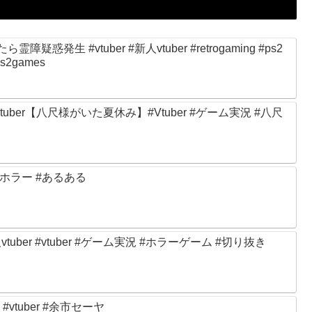
rgaming #ホラーゲーム #ps2games
ber【八尺様がいた夏休み】#Vtuber #ゲーム実況 #八尺
日常呪い辞典:項目４０ #呪い #ホラー #あるある
ber #vtuber #ゲーム実況 #ホラーゲーム #切り抜き
 #vtuber #余市セーヤ