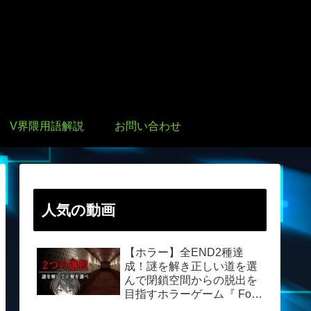
V界隈用語解説
お問い合わせ
人気の動画
【ホラー】全END2種達
成！謎を解き正しい道を選
んで閉鎖空間からの脱出を
目指すホラーゲーム『 Fork
Road / 丁字路 』【Vキャシ