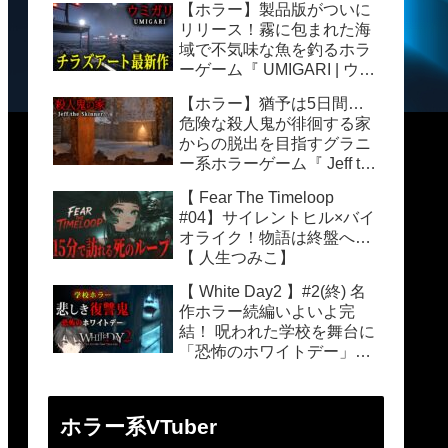
【ホラー】製品版がついに
ー/Vtuber】実況 | 隠しエン
リリース！霧に包まれた海
ディング
域で不気味な魚を釣るホラ
ーゲーム『 UMIGARI | ウミ
ガリ 』【Vキャシ
【ホラー】猶予は5日間…
ー/Vtuber】実況
危険な殺人鬼が徘徊する家
からの脱出を目指すグラニ
ー系ホラーゲーム『 Jeff the
Skinner 』【Vキャシ
【 Fear The Timeloop
ー/Vtuber】実況
#04】サイレントヒル×バイ
オライク！物語は終盤へ…
【 人生つみこ】
【 White Day2 】#2(終) 名
作ホラー続編いよいよ完
結！ 呪われた学校を舞台に
「恐怖のホワイトデー」を
描いたステルスホラーゲー
ム【Vキャシー/Vtuber】
EP3 | 全END14種達成
ホラー系VTuber