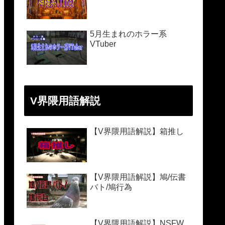
5月生まれのホラー系
VTuber
V界隈用語解説
【V界隈用語解説】箱推し
【V界隈用語解説】鳩/伝書
バト/鳩行為
【V界隈用語解説】NSFW