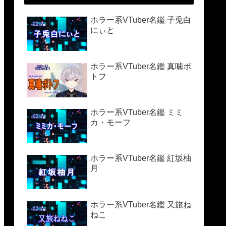
ホラー系VTuber名鑑 子兎白
にぃと
ホラー系VTuber名鑑 真噛ポ
トフ
ホラー系VTuber名鑑 ミミ
カ・モーフ
ホラー系VTuber名鑑 紅坂柚
月
ホラー系VTuber名鑑 又旅ね
ねこ