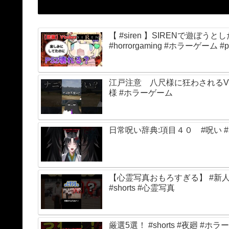
【 #siren 】SIRENで遊ぼうとしたら霊障疑惑発生 #vtuber #新人vtuber #retrogaming #ps2
#horro
江戸注意 八尺様に狂わされるVtu
様 #ホラーゲーム
【心霊写真おもろすぎる】 #新人vtu
#shorts #心霊写真
厳選5選！ #shorts #夜廻 #ホラー