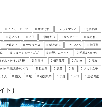
ミミカ・モーフ
水咲七碧
ガッチマンV
瀬渡覇維
惡ノろく
月子
承崎宵乃
サンキュー
寝月ねろ
活動休止
サキュバス
猫衣がる
からいも
榊原夢
22
ミューミュー・ゴゴ
蛙野、ムーさん
明石あつひめ
校であった怖い話 極
付喪神
相沢毬藻
Akino
魔女
Twitter用雑誌風テンプレ
吸血鬼
悪魔
猫
メガネ女子
えさん
猫又
蛇
極楽鳥華
天使
人狼
王侯貴族
サイト）