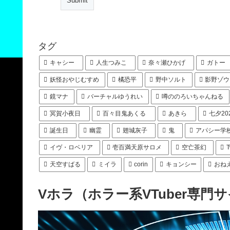
タグ
キャシー
人生つみこ
奈々瀬ひかげ
ガトー
妖怪おやじむすめ
橘恐平
野中ソルト
影野ゾウ
鏡マナ
バーチャルゆうれい
噂ののろいちゃんねる
冥賀小夜日
百々目鬼あくる
あきら
七夕20
誕生日
幽霊
翅城灰子
鬼
アパシー学
イヴ・ロベリア
壱百満天原サロメ
空亡茶幻
天空すばる
ミイラ
corin
キョンシー
おね
Vホラ（ホラー系VTuber専門