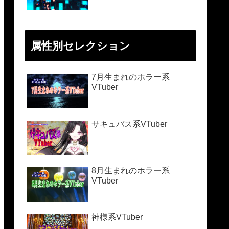
属性別セレクション
7月生まれのホラー系
VTuber
サキュバス系VTuber
8月生まれのホラー系
VTuber
神様系VTuber