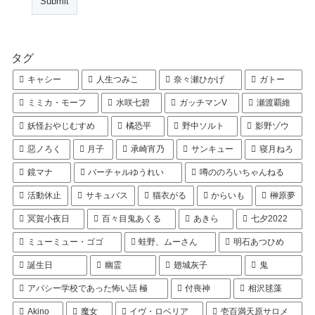
タグ
キャシー
人生つみこ
奈々瀬ひかげ
ガトー
ミミカ・モーフ
水咲七碧
ガッチマンV
瀬渡覇維
妖怪おやじむすめ
橘恐平
野中ソルト
影野ゾウ
惡ノろく
月子
承崎宵乃
サンキュー
寝月ねろ
鏡マナ
バーチャルゆうれい
噂ののろいちゃんねる
活動休止
サキュバス
猫衣がる
からいも
榊原夢
冥賀小夜日
百々目鬼あくる
あきら
七夕2022
ミューミュー・ゴゴ
蛙野、ムーさん
明石あつひめ
誕生日
幽霊
翅城灰子
鬼
アパシー学校であった怖い話 極
付喪神
相沢毬藻
Akino
魔女
イヴ・ロベリア
壱百満天原サロメ