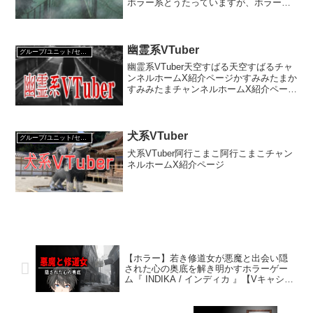
ホラー系とうたっていますが、ホラー系
VTuber名鑑に掲載している方たちの中か
ら誕生日の判明している人たちを掲載し
ているので、ホラー系コンテンツが活動
のメ...
幽霊系VTuber
グループ/ユニット/セレクション
幽霊系VTuber天空すばる天空すばるチャ
ンネルホームX紹介ページかすみみたまか
すみみたまチャンネルホームX紹介ページ
裟々羅冥裟々羅冥チャンネルホームX紹介
ページシェードパティシェードパティチ
ャンネルホームX紹介ページ取憑レイ取憑
レイ紹介ペ...
犬系VTuber
グループ/ユニット/セレクション
犬系VTuber阿行こまこ阿行こまこチャン
ネルホームX紹介ページ
【ホラー】若き修道女が悪魔と出会い隠
された心の奥底を解き明かすホラーゲー
ム『 INDIKA / インディカ 』【Vキャシ
ー/Vtuber】実況