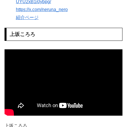
UYU2xB1i0ybpg/
https://x.com/neruna_nero
紹介ページ
上坂ころろ
上坂ころろ