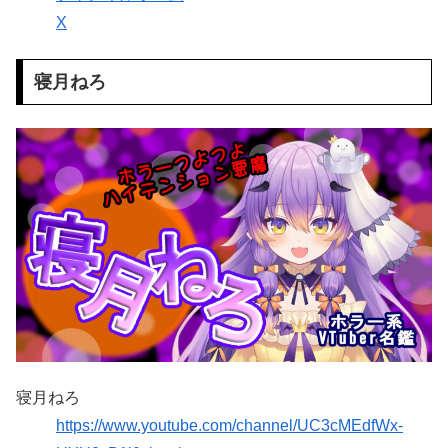
X
寝月ねろ
寝月ねろ
https://www.youtube.com/channel/UC3cMEdfWx-