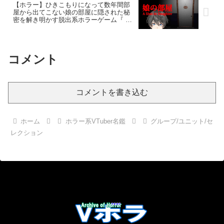
【ホラー】ひきこもりになって数年間部
屋から出てこない娘の部屋に隠された秘
密を解き明かす脱出系ホラーゲーム『 娘
の部屋 』【Vキャシー/Vtuber】実況 | 考
察
コメント
コメントを書き込む
ホーム
ホラー系VTuber名鑑
グループ/ユニット/セ
レクション