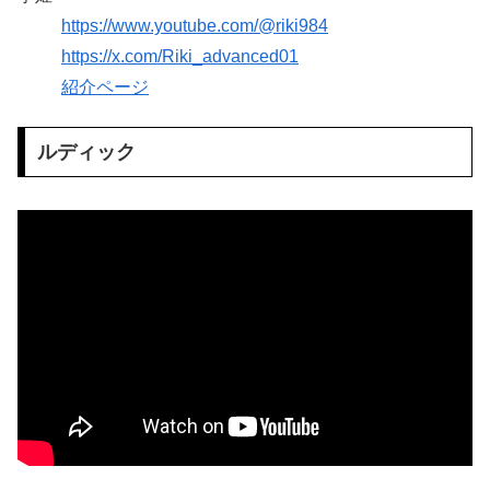
https://www.youtube.com/@riki984
https://x.com/Riki_advanced01
紹介ページ
ルディック