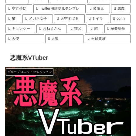
空亡茶幻
Twitter用雑誌風テンプレ
吸血鬼
悪魔
猫
メガネ女子
天空すばる
ミイラ
corin
キョンシー
おねえさん
猫又
蛇
極楽鳥華
天使
人狼
王侯貴族
悪魔系VTuber
グループ/ユニット/セレクション