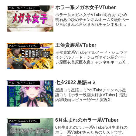
ホラー系メガネ女子VTuber
グループ/ユニット/セレクション
ホラー系メガネ女子VTuber明石あつひめ
明石あつひめチャンネルホームX紹介ペー
ジ言訳まみれ言訳まみれチャンネルホー
ムX紹介ページ笑歩もな笑歩もなチャンネ
ルホームX紹介ページ切子唯切子唯チャン
ネルホームX紹介ページ
王侯貴族系VTuber
グループ/ユニット/セレクション
王侯貴族系VTuberアルノード・シュヴァ
インアルノード・シュヴァイン紹介ペー
ジ原臣衣良原臣衣良チャンネルホームX紹
介ページファラ崎士元ファラ崎士元チャ
ンネルホームX紹介ページ
七夕2022 星語ヨミ
グループ/ユニット/セレクション
星語ヨミ星語ヨミYouTubeチャンネル星
語ヨミ【ホラー映画大好きVTuber】活動
内容映画レビュー/ゲーム実況X
6月生まれのホラー系VTuber
グループ/ユニット/セレクション
6月生まれのホラー系VTuber6月生まれの
ホラー系Vtuberさんたちのリストです。