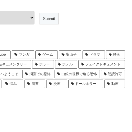
ube
マンガ
ゲーム
案山子
ドラマ
映画
モキュメンタリー
ホラー
ホテル
フェイクドキュメント
ルへようこそ
洞窟での恐怖
白銀の世界で迫る恐怖
朗読許可
悩み
肩書
漫画
ドールホラー
動画