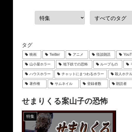
タグ
映画
Twitter
アニメ
怪談朗読
YouT
山小屋ホラー
地下鉄での恐怖
ループもの
ハウスホラー
チャットにまつわるホラー
殺人ホテ
著作権
サムネイル
登録者数
朗読者
せまりくる案山子の恐怖
特集