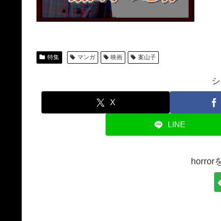
特集
マンガ
映画
案山子
シ
X
LINE
horr