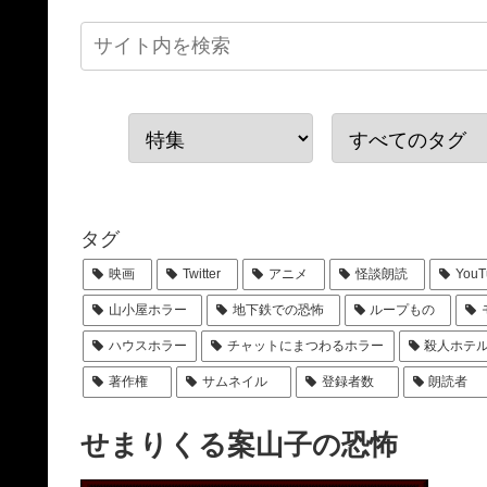
タグ
映画
Twitter
アニメ
怪談朗読
YouT
山小屋ホラー
地下鉄での恐怖
ループもの
ハウスホラー
チャットにまつわるホラー
殺人ホテ
著作権
サムネイル
登録者数
朗読者
せまりくる案山子の恐怖