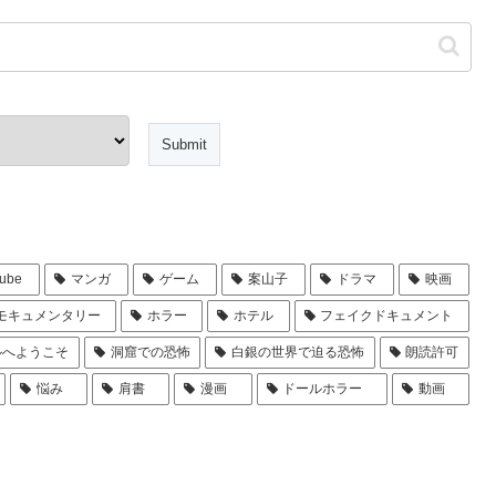
ube
マンガ
ゲーム
案山子
ドラマ
映画
モキュメンタリー
ホラー
ホテル
フェイクドキュメント
ルへようこそ
洞窟での恐怖
白銀の世界で迫る恐怖
朗読許可
悩み
肩書
漫画
ドールホラー
動画