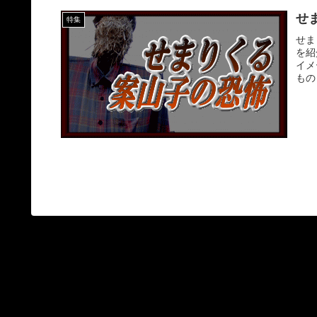
せ
特集
せま
を紹
イメ
もの