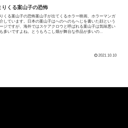
まりくる案山子の恐怖
りくる案山子の恐怖案山子が出てくるホラー映画、ホラーマンガ
介しています。日本の案山子はへのへのもへじを書いた顔という
ージですが、海外ではスケアクロウと呼ばれる案山子は気味悪い
も多いですよね。とうもろこし畑が舞台な作品が多いの...
2021.10.10