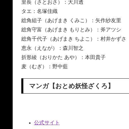
里長（さとおさ）：大川透
タエ：名塚佳織
総角組子（あげまき くみこ）：矢作紗友里
総角守富（あげまき もりとみ）：斧アツシ
総角千代子（あげまき ちよこ）：村井かずさ
恵永（えなが）：森川智之
折形綾（おりかた あや）：本田貴子
麦（むぎ）：野中藍
マンガ【おとめ妖怪ざくろ】
公式サイト