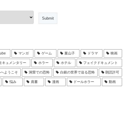
ube
マンガ
ゲーム
案山子
ドラマ
映画
モキュメンタリー
ホラー
ホテル
フェイクドキュメント
ルへようこそ
洞窟での恐怖
白銀の世界で迫る恐怖
朗読許可
悩み
肩書
漫画
ドールホラー
動画