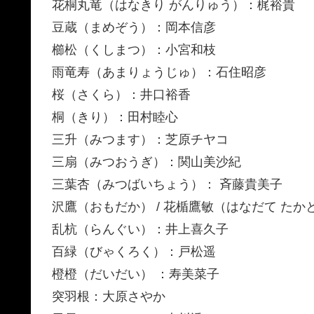
花桐丸竜（はなきり がんりゅう）：梶裕貴
豆蔵（まめぞう）：岡本信彦
櫛松（くしまつ）：小宮和枝
雨竜寿（あまりょうじゅ）：石住昭彦
桜（さくら）：井口裕香
桐（きり）：田村睦心
三升（みつます）：芝原チヤコ
三扇（みつおうぎ）：関山美沙紀
三葉杏（みつばいちょう）： 斉藤貴美子
沢鷹（おもだか） / 花楯鷹敏（はなだて たか
乱杭（らんぐい）：井上喜久子
百緑（びゃくろく）：戸松遥
橙橙（だいだい） ：寿美菜子
突羽根：大原さやか