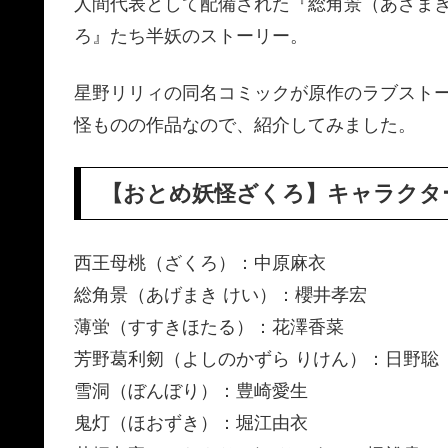
人間代表として配備された『総角景（あざま
ろ』たち半妖のストーリー。
星野リリィの同名コミックが原作のラブスト
怪ものの作品なので、紹介してみました。
【おとめ妖怪ざくろ】キャラクタ
西王母桃（ざくろ）：中原麻衣
総角景（あげまき けい）：櫻井孝宏
薄蛍（すすきほたる）：花澤香菜
芳野葛利剱（よしのかずら りけん）：日野聡
雪洞（ぼんぼり）：豊崎愛生
鬼灯（ほおずき）：堀江由衣