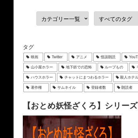
タグ
映画
Twitter
アニメ
怪談朗読
YouT
山小屋ホラー
地下鉄での恐怖
ループもの
ハウスホラー
チャットにまつわるホラー
殺人ホテ
著作権
サムネイル
登録者数
朗読者
【おとめ妖怪ざくろ】シリーズ