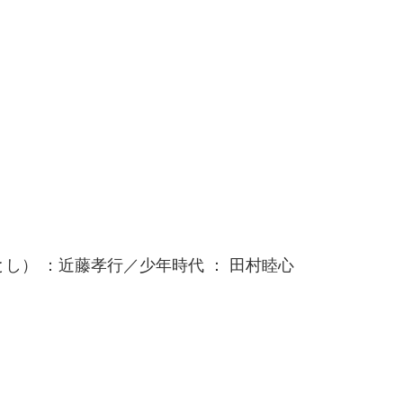
とし） ：近藤孝行／少年時代 ： 田村睦心