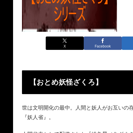
X
Facebook
【おとめ妖怪ざくろ】
世は文明開化の最中。人間と妖人がお互いの
『妖人省』。