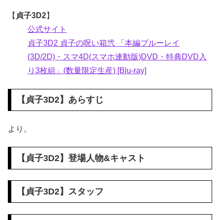
【
貞子3D2
】
公式サイト
貞子3D2 貞子の呪い箱弐 「本編ブルーレイ
(3D/2D)・スマ4D(スマホ連動版)DVD・特典DVD入
り3枚組」(数量限定生産) [Blu-ray]
【
貞子3D2
】あらすじ
より。
【
貞子3D2
】登場人物&キャスト
【
貞子3D2
】スタッフ