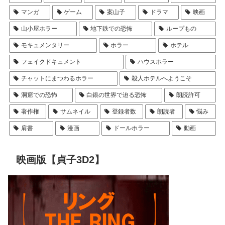
マンガ
ゲーム
案山子
ドラマ
映画
山小屋ホラー
地下鉄での恐怖
ループもの
モキュメンタリー
ホラー
ホテル
フェイクドキュメント
ハウスホラー
チャットにまつわるホラー
殺人ホテルへようこそ
洞窟での恐怖
白銀の世界で迫る恐怖
朗読許可
著作権
サムネイル
登録者数
朗読者
悩み
肩書
漫画
ドールホラー
動画
映画版【貞子3D2】