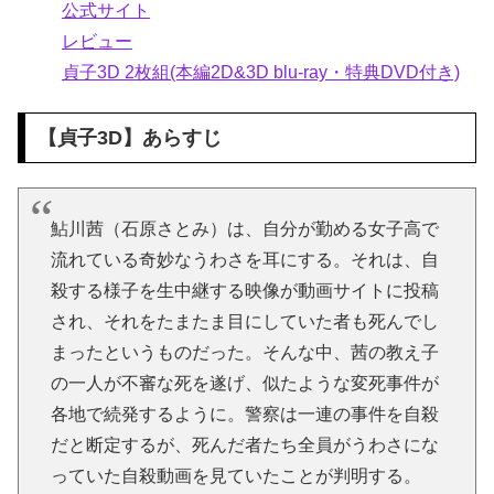
公式サイト
レビュー
貞子3D 2枚組(本編2D&3D blu-ray・特典DVD付き)
【
貞子3D
】あらすじ
鮎川茜（石原さとみ）は、自分が勤める女子高で
流れている奇妙なうわさを耳にする。それは、自
殺する様子を生中継する映像が動画サイトに投稿
され、それをたまたま目にしていた者も死んでし
まったというものだった。そんな中、茜の教え子
の一人が不審な死を遂げ、似たような変死事件が
各地で続発するように。警察は一連の事件を自殺
だと断定するが、死んだ者たち全員がうわさにな
っていた自殺動画を見ていたことが判明する。