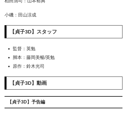
柏田清司：山本裕典
小磯：田山涼成
【
貞子3D
】スタッフ
監督：英勉
脚本：藤岡美暢/英勉
原作：鈴木光司
【貞子3D】動画
【貞子3D】予告編