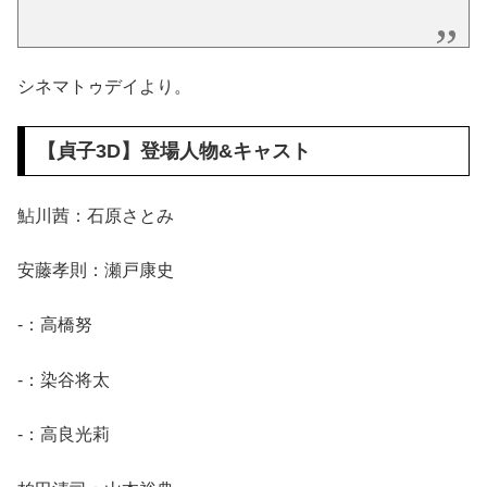
シネマトゥデイより。
【
貞子3D
】登場人物&キャスト
鮎川茜：石原さとみ
安藤孝則：瀬戸康史
‐：高橋努
‐：染谷将太
‐：高良光莉