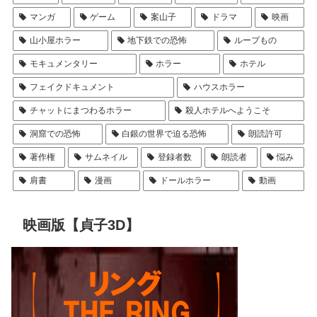
マンガ
ゲーム
案山子
ドラマ
映画
山小屋ホラー
地下鉄での恐怖
ループもの
モキュメンタリー
ホラー
ホテル
フェイクドキュメント
ハウスホラー
チャットにまつわるホラー
殺人ホテルへようこそ
洞窟での恐怖
白銀の世界で迫る恐怖
朗読許可
著作権
サムネイル
登録者数
朗読者
悩み
肩書
漫画
ドールホラー
動画
映画版【貞子3D】