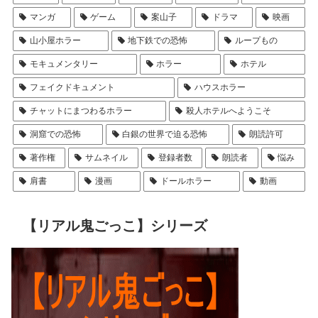
マンガ
ゲーム
案山子
ドラマ
映画
山小屋ホラー
地下鉄での恐怖
ループもの
モキュメンタリー
ホラー
ホテル
フェイクドキュメント
ハウスホラー
チャットにまつわるホラー
殺人ホテルへようこそ
洞窟での恐怖
白銀の世界で迫る恐怖
朗読許可
著作権
サムネイル
登録者数
朗読者
悩み
肩書
漫画
ドールホラー
動画
【リアル鬼ごっこ】シリーズ