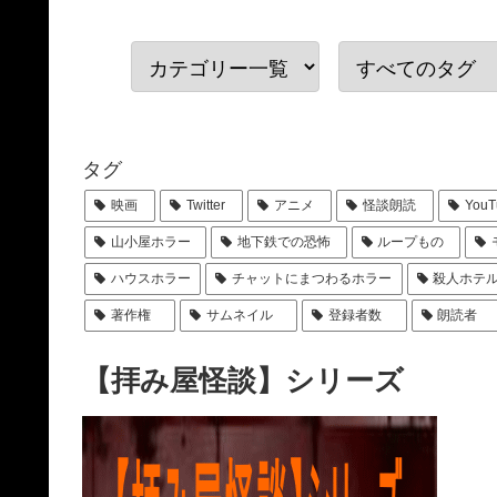
タグ
映画
Twitter
アニメ
怪談朗読
YouT
山小屋ホラー
地下鉄での恐怖
ループもの
ハウスホラー
チャットにまつわるホラー
殺人ホテ
著作権
サムネイル
登録者数
朗読者
【拝み屋怪談】シリーズ