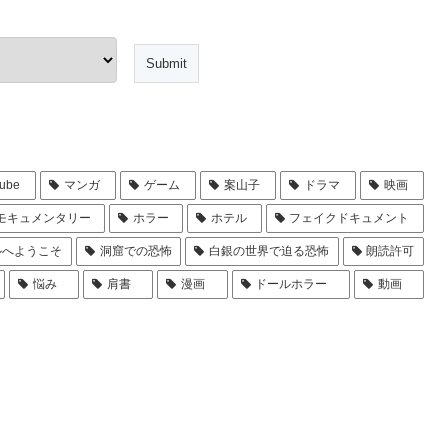
ube
マンガ
ゲーム
案山子
ドラマ
映画
モキュメンタリー
ホラー
ホテル
フェイクドキュメント
ルへようこそ
洞窟での恐怖
白銀の世界で迫る恐怖
朗読許可
悩み
肩書
漫画
ドールホラー
動画