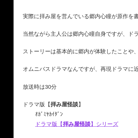
実際に拝み屋を営んでいる郷内心瞳が原作を
当然ながら主人公は郷内心瞳自身ですが、ド
ストーリーは基本的に郷内が体験したことや
オムニバスドラマなんですが、再現ドラマに
放送時は30分
ドラマ版【
拝み屋怪談
】
ｵｶﾞﾐﾔｶｲﾀﾞﾝ
ドラマ版【
拝み屋怪談
】シリーズ