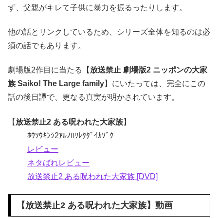
ず、父親がキレて子供に暴力を振るったりします。
他の話とリンクしているため、シリーズ全体を知るのは必
須の話でもあります。
劇場版2作目に当たる【
放送禁止 劇場版2 ニッポンの大家
族 Saiko! The Large family
】にいたっては、完全にこの
話の後日譚で、更なる真実が明かされています。
【
放送禁止2 ある呪われた大家族
】
ﾎｳｿｳｷﾝｼ2ｱﾙﾉﾛﾜﾚﾀﾀﾞｲｶｿﾞｸ
レビュー
ネタばれレビュー
放送禁止2 ある呪われた大家族 [DVD]
【
放送禁止2 ある呪われた大家族
】動画