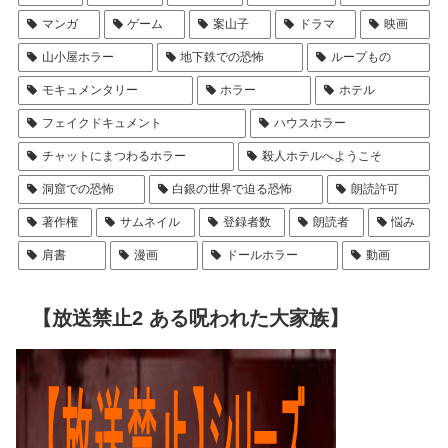
マンガ
ゲーム
案山子
ドラマ
映画
山小屋ホラー
地下鉄での恐怖
ループもの
モキュメンタリー
ホラー
ホテル
フェイクドキュメント
ハウスホラー
チャットにまつわるホラー
殺人ホテルへようこそ
洞窟での恐怖
白銀の世界で迫る恐怖
朗読許可
著作権
サムネイル
登録者数
朗読者
悩み
肩書
漫画
ドールホラー
動画
【放送禁止2 ある呪われた大家族】