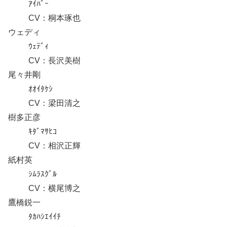
ｱｲﾊﾞｰ
CV：桐本琢也
ウェディ
ｳｪﾃﾞｨ
CV：長沢美樹
尾々井剛
ｵｵｲﾀｹｼ
CV：梁田清之
樹多正彦
ｷﾀﾞﾏｻﾋｺ
CV：相沢正輝
紙村英
ｼﾑﾗｽｸﾞﾙ
CV：横尾博之
鷹橋鋭一
ﾀｶﾊｼｴｲｲﾁ