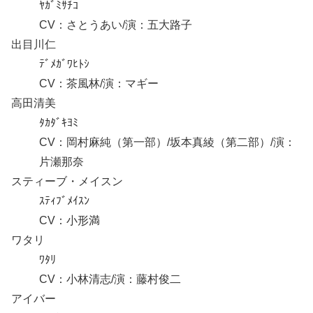
ﾔｶﾞﾐｻﾁｺ
CV：さとうあい/演：五大路子
出目川仁
ﾃﾞﾒｶﾞﾜﾋﾄｼ
CV：茶風林/演：マギー
高田清美
ﾀｶﾀﾞｷﾖﾐ
CV：岡村麻純（第一部）/坂本真綾（第二部）/演：
片瀬那奈
スティーブ・メイスン
ｽﾃｨﾌﾞﾒｲｽﾝ
CV：小形満
ワタリ
ﾜﾀﾘ
CV：小林清志/演：藤村俊二
アイバー