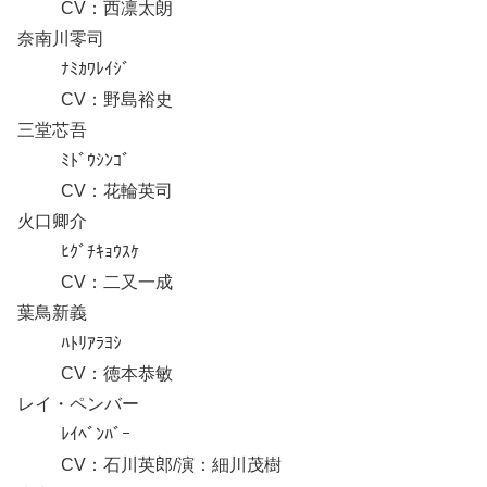
CV：西凛太朗
奈南川零司
ﾅﾐｶﾜﾚｲｼﾞ
CV：野島裕史
三堂芯吾
ﾐﾄﾞｳｼﾝｺﾞ
CV：花輪英司
火口卿介
ﾋｸﾞﾁｷｮｳｽｹ
CV：二又一成
葉鳥新義
ﾊﾄﾘｱﾗﾖｼ
CV：徳本恭敏
レイ・ペンバー
ﾚｲﾍﾞﾝﾊﾞｰ
CV：石川英郎/演：細川茂樹