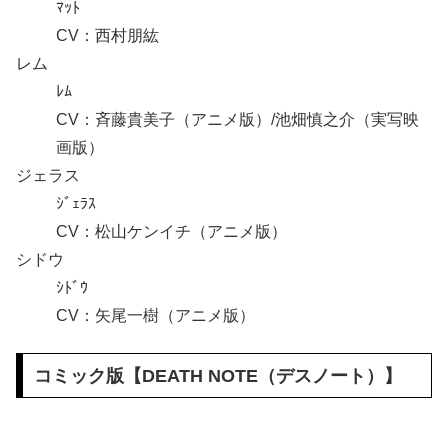
ﾏｯﾄ
CV：西村朋紘
レム
ﾚﾑ
CV：斉藤貴美子（アニメ版）/池畑慎之介（実写映
画版）
ジェラス
ｼﾞｪﾗｽ
CV：松山ケンイチ（アニメ版）
シドウ
ｼﾄﾞｳ
CV：矢尾一樹（アニメ版）
コミック版【
DEATH NOTE
（
デスノート
）】