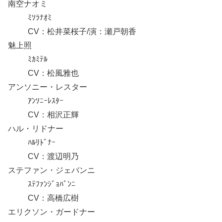
南空ナオミ
ﾐｿﾗﾅｵﾐ
CV：松井菜桜子/演：瀬戸朝香
魅上照
ﾐｶﾐﾃﾙ
CV：松風雅也
アンソニー・レスター
ｱﾝｿﾆｰﾚｽﾀｰ
CV：相沢正輝
ハル・リドナー
ﾊﾙﾘﾄﾞﾅｰ
CV：渡辺明乃
ステファン・ジェバンニ
ｽﾃﾌｧﾝｼﾞｮﾊﾞﾝﾆ
CV：高橋広樹
エリクソン・ガードナー