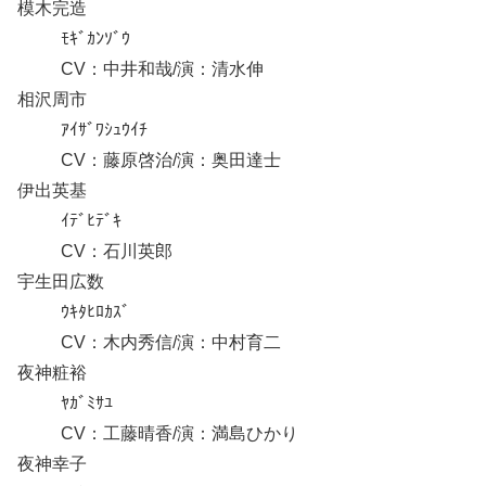
模木完造
ﾓｷﾞｶﾝｿﾞｳ
CV：中井和哉/演：清水伸
相沢周市
ｱｲｻﾞﾜｼｭｳｲﾁ
CV：藤原啓治/演：奥田達士
伊出英基
ｲﾃﾞﾋﾃﾞｷ
CV：石川英郎
宇生田広数
ｳｷﾀﾋﾛｶｽﾞ
CV：木内秀信/演：中村育二
夜神粧裕
ﾔｶﾞﾐｻﾕ
CV：工藤晴香/演：満島ひかり
夜神幸子