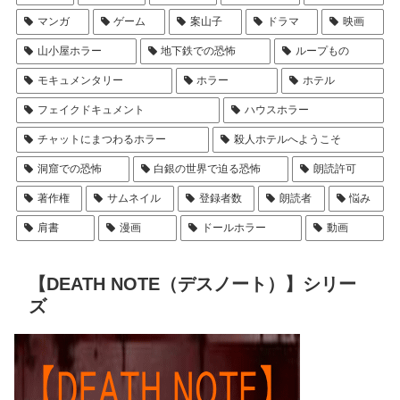
マンガ
ゲーム
案山子
ドラマ
映画
山小屋ホラー
地下鉄での恐怖
ループもの
モキュメンタリー
ホラー
ホテル
フェイクドキュメント
ハウスホラー
チャットにまつわるホラー
殺人ホテルへようこそ
洞窟での恐怖
白銀の世界で迫る恐怖
朗読許可
著作権
サムネイル
登録者数
朗読者
悩み
肩書
漫画
ドールホラー
動画
【DEATH NOTE（デスノート）】シリー
ズ