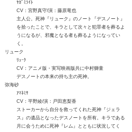
ﾔｶﾞﾐﾗｲﾄ
CV：宮野真守/演：藤原竜也
主人公。死神『リューク』のノート『デスノート』
を拾ったことで、キラとして次々と犯罪者を葬るよ
うになるが、邪魔となる者も葬るようになってい
く。
リューク
ﾘｭｰｸ
CV：アニメ版・実写映画版共に中村獅童
デスノートの本来の持ち主の死神。
弥海砂
ｱﾏﾈﾐｻ
CV：平野綾/演：戸田恵梨香
ストーカーから自分を救ってくれた死神『ジェラ
ス』の遺品となったデスノートを所有。キラである
月に会うために死神『レム』とともに状況してく