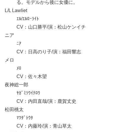
る。モデルから後に女優に。
L/L Lawliet
ｴﾙ/ｴﾙﾛｰﾗｲﾄ
CV：山口勝平/演：松山ケンイチ
ニア
ﾆｱ
CV：日高のり子/演：福田響志
メロ
ﾒﾛ
CV：佐々木望
夜神総一郎
ﾔｶﾞﾐｿｳｲﾁﾛｳ
CV：内田直哉/演：鹿賀丈史
松田桃太
ﾏﾂﾀﾞﾄｳﾀ
CV：内藤玲/演：青山草太