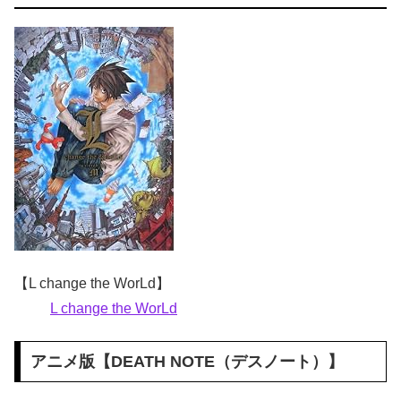
【L change the WorLd】
L change the WorLd
アニメ版【
DEATH NOTE
（
デスノート
）】