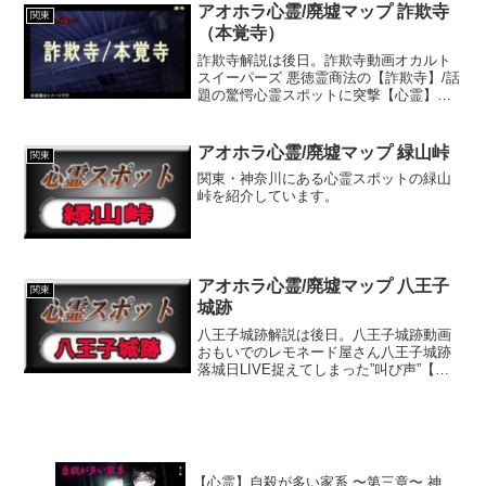
アオホラ心霊/廃墟マップ 詐欺寺
関東
（本覚寺）
詐欺寺解説は後日。詐欺寺動画オカルト
スイーパーズ 悪徳霊商法の【詐欺寺】/話
題の驚愕心霊スポットに突撃【心霊】心
霊スポット「詐欺寺」ここの本当の恐怖
はこの動画で明らかになります。【幽霊
確定】この廃寺あかん。絶対幽霊や…こ
アオホラ心霊/廃墟マップ 緑山峠
関東
んなはっきりと初めて...
関東・神奈川にある心霊スポットの緑山
峠を紹介しています。
アオホラ心霊/廃墟マップ 八王子
関東
城跡
八王子城跡解説は後日。八王子城跡動画
おもいでのレモネード屋さん八王子城跡
落城日LIVE捉えてしまった”叫び声”【絶
対に入ってはいけない1日：八王子城跡落
城日】ホワイトレポートいひひひ【なん
か】心霊スポット研究所
【心霊】自殺が多い家系 〜第三章〜 神