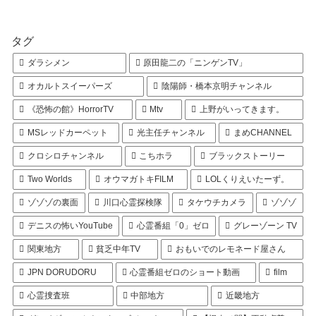
タグ
ダラシメン
原田龍二の「ニンゲンTV」
オカルトスイーパーズ
陰陽師・橋本京明チャンネル
《恐怖の館》HorrorTV
Mtv
上野がいってきます。
MSレッドカーペット
光主任チャンネル
まめCHANNEL
クロシロチャンネル
こちホラ
ブラックストーリー
Two Worlds
オウマガトキFILM
LOLくりえいたーず。
ゾゾゾの裏面
川口心霊探検隊
タケウチカメラ
ゾゾゾ
デニスの怖いYouTube
心霊番組「0」ゼロ
グレーゾーン TV
関東地方
貧乏中年TV
おもいでのレモネード屋さん
JPN DORUDORU
心霊番組ゼロのショート動画
film
心霊捜査班
中部地方
近畿地方