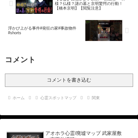
様？仏様？謎の墓と京明驚愕の行動！
【橋本京明】【閲覧注意】
浮かび上がる事件#発狂の家#事故物件
#shorts
コメント
コメントを書き込む
ホーム
心霊スポットマップ
関東
アオホラ心霊/廃墟マップ 武家屋敷