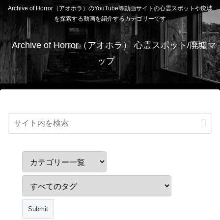
Archive of Horror（アオホラ）のYouTube等動画サイトの心霊スポットや廃墟
を探索する動画を紹介するカテゴリーです
Archive of Horror（アオホラ） 心霊スポット/廃墟マ
ップ