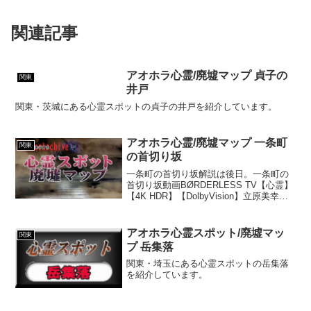
関連記事
アオホラ心霊/廃墟マップ 貞子の
関東
井戸
関東・茨城にある心霊スポットの貞子の井戸を紹介しています。
アオホラ心霊/廃墟マップ 一条町
関東
の首切り坂
一条町の首切り坂解説は後日。一条町の
首切り坂動画BØRDERLESS TV【心霊】
【4K HDR】【DolbyVision】立原美幸に
見て貰うので心霊スポットに行ってきた
栃木県 一条町の首切り坂【心霊映像
2021】【Hunt】【遠隔霊視...
アオホラ心霊スポット/廃墟マッ
関東
プ 岳集落
関東・埼玉にある心霊スポットの岳集落
を紹介しています。