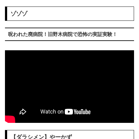
ゾゾゾ
呪われた廃病院！旧野木病院で恐怖の実証実験！
【ダラシメン】やーかず