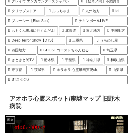
グレイヴ エンカウンターズジャパン
【怪奇ノ間】不動貞尊
クリップストア
ふっちゃま
九州地方
lol
ブルーシー【Blue Sea】
チキンボールLIVE
ももくん現場に行くんだよ!
北海道
東北地方
中国地方
Deep Terror Show【DTS】
三重県
うらめし屋
四国地方
GHOST ゴーストちゃんねる
埼玉県
きときと闇TV
栃木県
千葉県
神奈川県
和歌山県
東京都
茨城県
ホラホラ 心霊動画実況ch。
山梨県
STスタジオ
アオホラ心霊スポット/廃墟マップ 旧野木
病院
関東