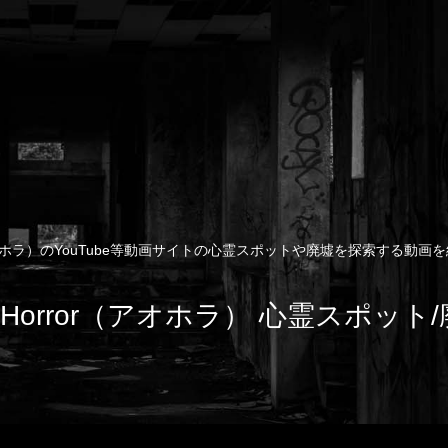
rror（アオホラ）のYouTube等動画サイトの心霊スポットや廃墟を探索する
e of Horror（アオホラ） 心霊スポッ