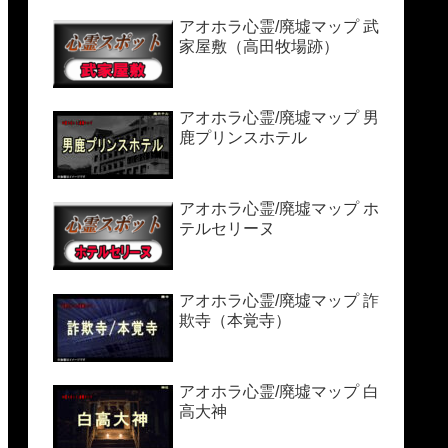
アオホラ心霊/廃墟マップ 武
家屋敷（高田牧場跡）
アオホラ心霊/廃墟マップ 男
鹿プリンスホテル
アオホラ心霊/廃墟マップ ホ
テルセリーヌ
アオホラ心霊/廃墟マップ 詐
欺寺（本覚寺）
アオホラ心霊/廃墟マップ 白
高大神