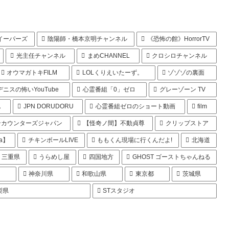
イーパーズ
陰陽師・橋本京明チャンネル
《恐怖の館》HorrorTV
光主任チャンネル
まめCHANNEL
クロシロチャンネル
オウマガトキFILM
LOLくりえいたーず。
ゾゾゾの裏面
デニスの怖いYouTube
心霊番組「0」ゼロ
グレーゾーン TV
ん
JPN DORUDORU
心霊番組ゼロのショート動画
film
ンカウンターズジャパン
【怪奇ノ間】不動貞尊
クリップストア
a】
チキンボールLIVE
ももくん現場に行くんだよ!
北海道
三重県
うらめし屋
四国地方
GHOST ゴーストちゃんねる
県
神奈川県
和歌山県
東京都
茨城県
梨県
STスタジオ