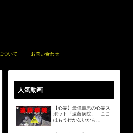
について
お問い合わせ
人気動画
【心霊】最強最悪の心霊ス
ポット「遠藤病院」 ここ
はもう行かないかも…