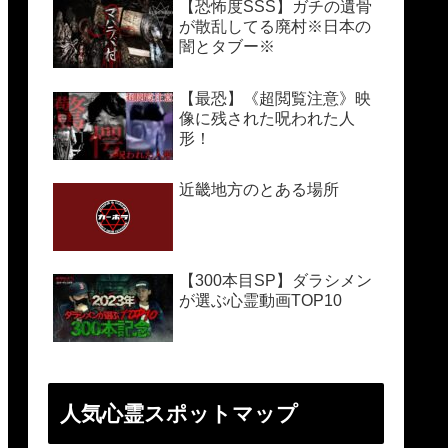
【恐怖度SSS】ガチの遺骨
が散乱してる廃村※日本の
闇とタブー※
【最恐】《超閲覧注意》映
像に残された呪われた人
形！
近畿地方のとある場所
【300本目SP】ダラシメン
が選ぶ心霊動画TOP10
人気心霊スポットマップ