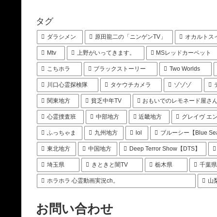
タグ
ダラシメン
原田龍二の「ニンゲンTV」
オカルトス
Mtv
上野がいってきます。
MSレッドカーペット
こちホラ
ブラックストーリー
Two Worlds
川口心霊探検隊
タケウチカメラ
ゾゾゾ
関東地方
貧乏中年TV
おもいでのレモネード屋さ
心霊捜査班
中部地方
近畿地方
グレイヴ エ
ふっちゃま
九州地方
lol
ブルーシー【Blue Se
東北地方
中国地方
Deep Terror Show【DTS】
埼玉県
きときと闇TV
栃木県
千葉
ホラホラ 心霊動画実況ch。
山
お問い合わせ