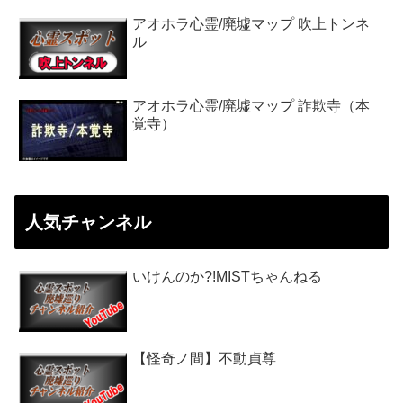
アオホラ心霊/廃墟マップ 吹上トンネ
ル
アオホラ心霊/廃墟マップ 詐欺寺（本
覚寺）
人気チャンネル
いけんのか?!MISTちゃんねる
【怪奇ノ間】不動貞尊