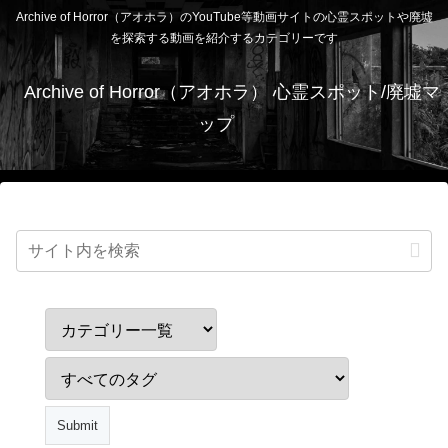
Archive of Horror（アオホラ）のYouTube等動画サイトの心霊スポットや廃墟
を探索する動画を紹介するカテゴリーです
Archive of Horror（アオホラ） 心霊スポット/廃墟マ
ップ