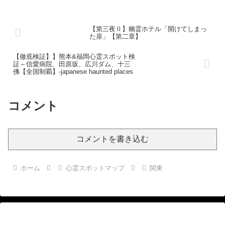
【第三夜Ⅱ】幽霊ホテル「開けてしまっ
た扉」【第二章】
【徹底検証】】熊本&福岡心霊スポット検
証～信愛病院、田原坂、広川ダム、十三
佛【全国制覇】-japanese haunted places
コメント
コメントを書き込む
ホーム
心霊スポットマップ
関東