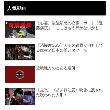
人気動画
【心霊】最強最悪の心霊スポット「遠
藤病院」 ここはもう行かないかも…
【恐怖度SSS】ガチの遺骨が散乱して
る廃村※日本の闇とタブー※
近畿地方のとある場所
【最恐】《超閲覧注意》映像に残され
た呪われた人形！