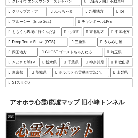
グレイヴ エンカウンターズジャパン
【怪奇ノ間】不動貞尊
クリップストア
ふっちゃま
九州地方
lol
ブルーシー【Blue Sea】
チキンボールLIVE
ももくん現場に行くんだよ!
北海道
東北地方
中国地方
Deep Terror Show【DTS】
三重県
うらめし屋
四国地方
GHOST ゴーストちゃんねる
埼玉県
きときと闇TV
栃木県
千葉県
神奈川県
和歌山県
東京都
茨城県
ホラホラ 心霊動画実況ch。
山梨県
STスタジオ
アオホラ心霊/廃墟マップ 旧小峰トンネル
関東