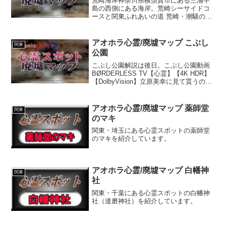
荒崎海岸神奈川県横須賀市にある三浦半
島の西側にある海岸。荒崎シーサイドコ
ースと関東ふれあいの道 荒崎・潮騒のみ
ちという遊歩道が整備されているので、
景色を楽しむことができます。公園とな
っている辺りは平らな海岸線が続いてい
アオホラ心霊/廃墟マップ こぶし
関東
て、こどもでも安心して...
公園
こぶし公園解説は後日。こぶし公園動画
BØRDERLESS TV【心霊】【4K HDR】
【DolbyVision】立原美幸に見て貰うので
心霊スポットに行ってきた 栃木県 こぶし
公園【心霊映像 2021】【Hunt】【遠隔霊
視】【心霊映像】心霊...
アオホラ心霊/廃墟マップ 薬師堂
関東
のマキ
関東・埼玉にある心霊スポットの薬師堂
のマキを紹介しています。
アオホラ心霊/廃墟マップ 白幡神
関東
社
関東・千葉にある心霊スポットの白幡神
社（達磨神社）を紹介しています。