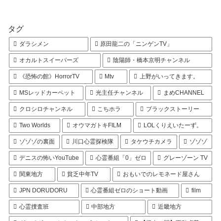
タグ
ダラシメン
原田龍二の「ニンゲンTV」
オカルトスイーパーズ
陰陽師・橋本京明チャンネル
《恐怖の館》HorrorTV
Mtv
上野がいってきます。
MSレッドカーペット
光主任チャンネル
まめCHANNEL
クロシロチャンネル
こちホラ
ブラックストーリー
Two Worlds
オウマガトキFILM
LOLくりえいたーず。
ゾゾゾの裏面
川口心霊探検隊
タケウチカメラ
ゾゾゾ
デニスの怖いYouTube
心霊番組「0」ゼロ
グレーゾーン TV
関東地方
貧乏中年TV
おもいでのレモネード屋さん
JPN DORUDORU
心霊番組ゼロのショート動画
film
心霊捜査班
中部地方
近畿地方