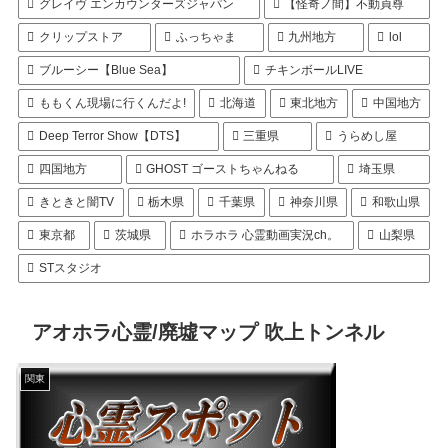
グレイヴ エンカウンターズジャパン
【怪奇ノ間】不動貞尊
クリップストア
ふっちゃま
九州地方
lol
ブルーシー【Blue Sea】
チキンボールLIVE
ももくん現場に行くんだよ!
北海道
東北地方
中国地方
Deep Terror Show【DTS】
三重県
うらめし屋
四国地方
GHOST ゴーストちゃんねる
埼玉県
きときと闇TV
栃木県
千葉県
神奈川県
和歌山県
東京都
茨城県
ホラホラ 心霊動画実況ch。
山梨県
STスタジオ
アオホラ心霊/廃墟マップ 吹上トンネル
関東