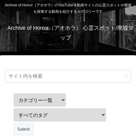
Archive of Horror（アオホラ）のYouTube等動画サイトの心霊スポットや廃墟
を探索する動画を紹介するカテゴリーです
Archive of Horror（アオホラ） 心霊スポット/廃墟マ
ップ