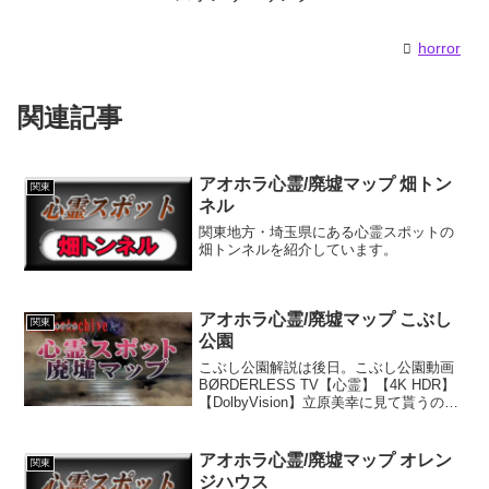
horror
関連記事
アオホラ心霊/廃墟マップ 畑トン
関東
ネル
関東地方・埼玉県にある心霊スポットの
畑トンネルを紹介しています。
アオホラ心霊/廃墟マップ こぶし
関東
公園
こぶし公園解説は後日。こぶし公園動画
BØRDERLESS TV【心霊】【4K HDR】
【DolbyVision】立原美幸に見て貰うので
心霊スポットに行ってきた 栃木県 こぶし
公園【心霊映像 2021】【Hunt】【遠隔霊
視】【心霊映像】心霊...
アオホラ心霊/廃墟マップ オレン
関東
ジハウス