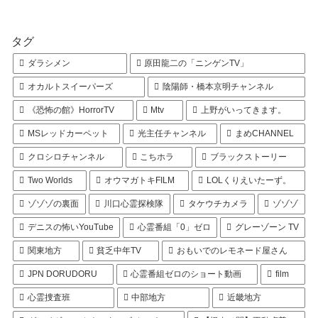
タグ
ダラシメン
原田龍二の「ニンゲンTV」
オカルトスイーパーズ
陰陽師・橋本京明チャンネル
《恐怖の館》HorrorTV
Mtv
上野がいってきます。
MSレッドカーペット
光主任チャンネル
まめCHANNEL
クロシロチャンネル
こちホラ
ブラックストーリー
Two Worlds
オウマガトキFILM
LOLくりえいたーず。
ゾゾゾの裏面
川口心霊探検隊
タケウチカメラ
ゾゾゾ
デニスの怖いYouTube
心霊番組「0」ゼロ
グレーゾーン TV
関東地方
貧乏中年TV
おもいでのレモネード屋さん
JPN DORUDORU
心霊番組ゼロのショート動画
film
心霊捜査班
中部地方
近畿地方