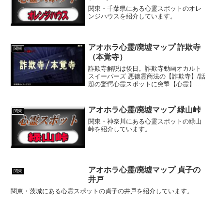
関東・千葉県にある心霊スポットのオレ
ンジハウスを紹介しています。
アオホラ心霊/廃墟マップ 詐欺寺
関東
（本覚寺）
詐欺寺解説は後日。詐欺寺動画オカルト
スイーパーズ 悪徳霊商法の【詐欺寺】/話
題の驚愕心霊スポットに突撃【心霊】心
霊スポット「詐欺寺」ここの本当の恐怖
はこの動画で明らかになります。【幽霊
確定】この廃寺あかん。絶対幽霊や…こ
アオホラ心霊/廃墟マップ 緑山峠
関東
んなはっきりと初めて...
関東・神奈川にある心霊スポットの緑山
峠を紹介しています。
アオホラ心霊/廃墟マップ 貞子の
関東
井戸
関東・茨城にある心霊スポットの貞子の井戸を紹介しています。