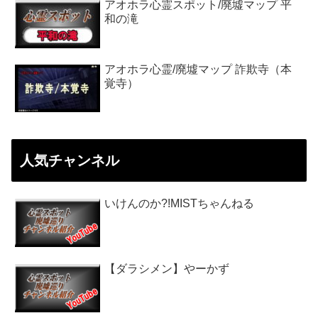
アオホラ心霊スポット/廃墟マップ 平
和の滝
アオホラ心霊/廃墟マップ 詐欺寺（本
覚寺）
人気チャンネル
いけんのか?!MISTちゃんねる
【ダラシメン】やーかず