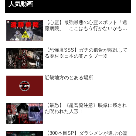
人気動画
【心霊】最強最悪の心霊スポット「遠
藤病院」 ここはもう行かないかも…
【恐怖度SSS】ガチの遺骨が散乱して
る廃村※日本の闇とタブー※
近畿地方のとある場所
【最恐】《超閲覧注意》映像に残され
た呪われた人形！
【300本目SP】ダラシメンが選ぶ心霊