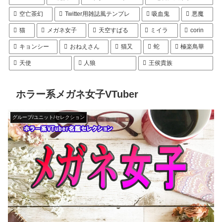
空亡茶幻
Twitter用雑誌風テンプレ
吸血鬼
悪魔
猫
メガネ女子
天空すばる
ミイラ
corin
キョンシー
おねえさん
猫又
蛇
極楽鳥華
天使
人狼
王侯貴族
ホラー系メガネ女子VTuber
グループ/ユニット/セレクション