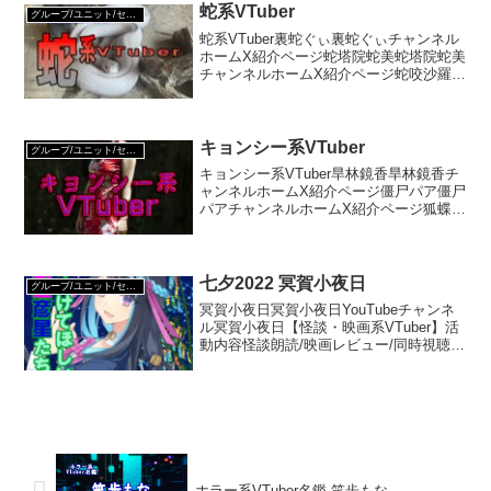
蛇系VTuber
グループ/ユニット/セレクション
蛇系VTuber裏蛇ぐぃ裏蛇ぐぃチャンネル
ホームX紹介ページ蛇塔院蛇美蛇塔院蛇美
チャンネルホームX紹介ページ蛇咬沙羅蛇
咬沙羅紹介ページ
キョンシー系VTuber
グループ/ユニット/セレクション
キョンシー系VTuber旱林鏡香旱林鏡香チ
ャンネルホームX紹介ページ僵尸パア僵尸
パアチャンネルホームX紹介ページ狐蝶ら
んキョンシーと狐と名状しがたきアレと
てんこもりなVTuber。狐蝶らんチャンネ
ルホームX紹介ページ彷徨鈴彷徨鈴チャン
ネルホ...
七夕2022 冥賀小夜日
グループ/ユニット/セレクション
冥賀小夜日冥賀小夜日YouTubeチャンネ
ル冥賀小夜日【怪談・映画系VTuber】活
動内容怪談朗読/映画レビュー/同時視聴
（ゲーム実況）X
ホラー系VTuber名鑑 笑歩もな