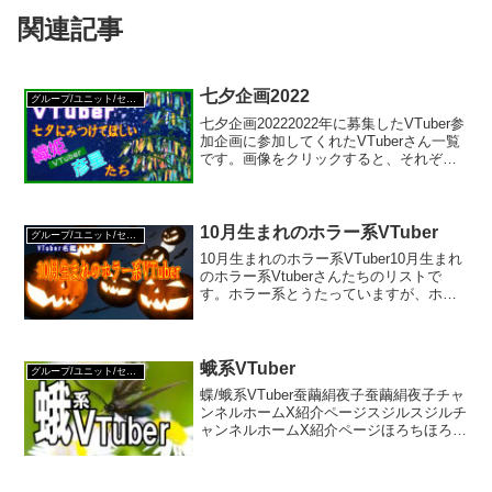
関連記事
七夕企画2022
グループ/ユニット/セレクション
七夕企画20222022年に募集したVTuber参
加企画に参加してくれたVTuberさん一覧
です。画像をクリックすると、それぞれ
のVTuberさんたちの個別ページに跳び、
大きな画像で見ることができます。背景
の笹は、水咲七碧（@Nanami_...
10月生まれのホラー系VTuber
グループ/ユニット/セレクション
10月生まれのホラー系VTuber10月生まれ
のホラー系Vtuberさんたちのリストで
す。ホラー系とうたっていますが、ホラ
ー系VTuber名鑑に掲載している方たちの
中から誕生日の判明している人たちを掲
載しているので、ホラー系コンテンツが
活動...
蛾系VTuber
グループ/ユニット/セレクション
蝶/蛾系VTuber蚕繭絹夜子蚕繭絹夜子チャ
ンネルホームX紹介ページスジルスジルチ
ャンネルホームX紹介ページほろちほろち
チャンネルホームX百珠百珠しのぶ百珠百
珠しのぶチャンネルホームX