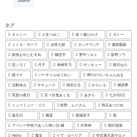
タグ
キャシー
人生つみこ
奈々瀬ひかげ
ガトー
ミミカ・モーフ
水咲七碧
ガッチマンV
瀬渡覇維
妖怪おやじむすめ
橘恐平
野中ソルト
影野ゾウ
惡ノろく
月子
承崎宵乃
サンキュー
寝月ねろ
鏡マナ
バーチャルゆうれい
噂ののろいちゃんねる
活動休止
サキュバス
猫衣がる
からいも
榊原夢
冥賀小夜日
百々目鬼あくる
あきら
七夕2022
ミューミュー・ゴゴ
蛙野、ムーさん
明石あつひめ
誕生日
幽霊
翅城灰子
鬼
アパシー学校であった怖い話 極
付喪神
相沢毬藻
Akino
魔女
イヴ・ロベリア
壱百満天原サロメ