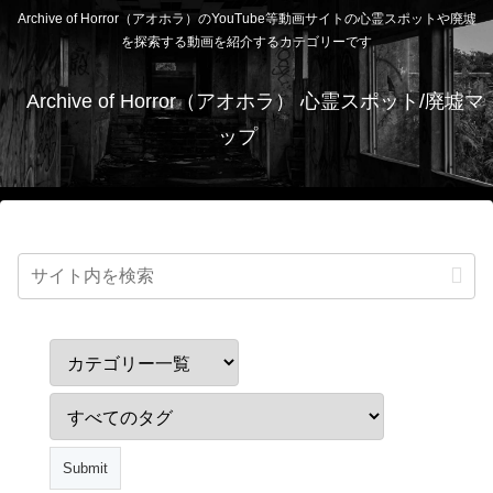
Archive of Horror（アオホラ）のYouTube等動画サイトの心霊スポットや廃墟
を探索する動画を紹介するカテゴリーです
Archive of Horror（アオホラ） 心霊スポット/廃墟マ
ップ