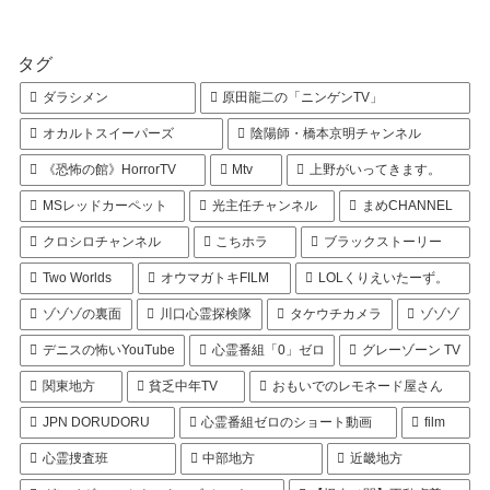
タグ
ダラシメン
原田龍二の「ニンゲンTV」
オカルトスイーパーズ
陰陽師・橋本京明チャンネル
《恐怖の館》HorrorTV
Mtv
上野がいってきます。
MSレッドカーペット
光主任チャンネル
まめCHANNEL
クロシロチャンネル
こちホラ
ブラックストーリー
Two Worlds
オウマガトキFILM
LOLくりえいたーず。
ゾゾゾの裏面
川口心霊探検隊
タケウチカメラ
ゾゾゾ
デニスの怖いYouTube
心霊番組「0」ゼロ
グレーゾーン TV
関東地方
貧乏中年TV
おもいでのレモネード屋さん
JPN DORUDORU
心霊番組ゼロのショート動画
film
心霊捜査班
中部地方
近畿地方