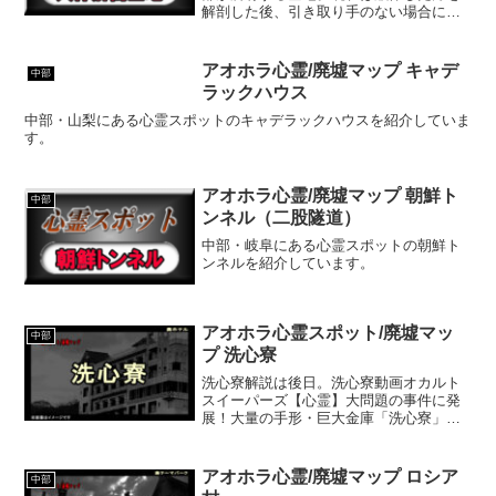
解剖した後、引き取り手のない場合に埋
葬する共同墓地となっています。この献
体の解剖は明治時代から続いていて、現
在のようにきちんと制度化されてはいな
アオホラ心霊/廃墟マップ キャデ
中部
かったようで、献体として...
ラックハウス
中部・山梨にある心霊スポットのキャデラックハウスを紹介していま
す。
アオホラ心霊/廃墟マップ 朝鮮ト
中部
ンネル（二股隧道）
中部・岐阜にある心霊スポットの朝鮮ト
ンネルを紹介しています。
アオホラ心霊スポット/廃墟マッ
中部
プ 洗心寮
洗心寮解説は後日。洗心寮動画オカルト
スイーパーズ【心霊】大問題の事件に発
展！大量の手形・巨大金庫「洗心寮」に
突撃クロシロチャンネルとのコラボ。光
主任チャンネル山梨県『洗心寮』巨大金
庫で彷徨う亡霊。。！隠された巨大金庫
アオホラ心霊/廃墟マップ ロシア
中部
呪われた洗心寮隠された巨...