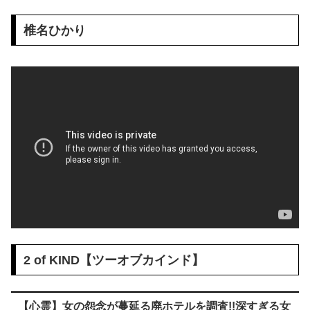
椎名ひかり
2 of KIND【ツーオブカインド】
【心霊】女の怨念が蔓延る廃ホテルを調査!!深すぎる女