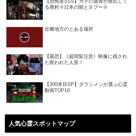
【恐怖度SSS】ガチの遺骨が散乱して
る廃村※日本の闇とタブー※
近畿地方のとある場所
【最恐】《超閲覧注意》映像に残され
た呪われた人形！
【300本目SP】ダラシメンが選ぶ心霊
動画TOP10
人気心霊スポットマップ