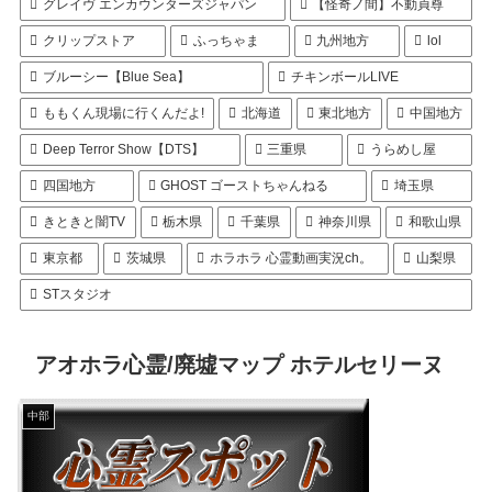
グレイヴ エンカウンターズジャパン
【怪奇ノ間】不動貞尊
クリップストア
ふっちゃま
九州地方
lol
ブルーシー【Blue Sea】
チキンボールLIVE
ももくん現場に行くんだよ!
北海道
東北地方
中国地方
Deep Terror Show【DTS】
三重県
うらめし屋
四国地方
GHOST ゴーストちゃんねる
埼玉県
きときと闇TV
栃木県
千葉県
神奈川県
和歌山県
東京都
茨城県
ホラホラ 心霊動画実況ch。
山梨県
STスタジオ
アオホラ心霊/廃墟マップ ホテルセリーヌ
中部