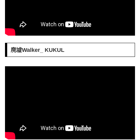
廃墟Walker_ KUKUL