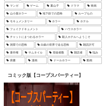
マンガ
ゲーム
案山子
ドラマ
映画
山小屋ホラー
地下鉄での恐怖
ループもの
モキュメンタリー
ホラー
ホテル
フェイクドキュメント
ハウスホラー
チャットにまつわるホラー
殺人ホテルへようこそ
洞窟での恐怖
白銀の世界で迫る恐怖
朗読許可
著作権
サムネイル
登録者数
朗読者
悩み
肩書
漫画
ドールホラー
動画
コミック版【コープスパーティー】