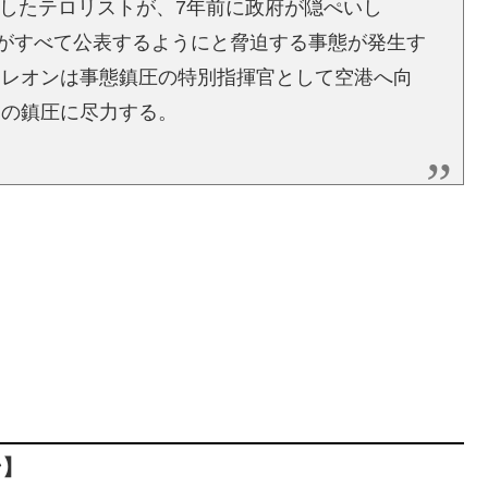
にしたテロリストが、7年前に政府が隠ぺいし
らがすべて公表するようにと脅迫する事態が発生す
、レオンは事態鎮圧の特別指揮官として空港へ向
ロの鎮圧に尽力する。
ン
】