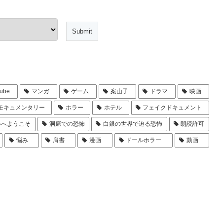
ube
マンガ
ゲーム
案山子
ドラマ
映画
モキュメンタリー
ホラー
ホテル
フェイクドキュメント
ルへようこそ
洞窟での恐怖
白銀の世界で迫る恐怖
朗読許可
悩み
肩書
漫画
ドールホラー
動画