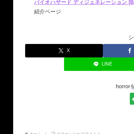
バイオハザード ディジェネレーション [Blu-
紹介ページ
シ
X
LINE
horr
ホーム
ホラーシリーズ/タイトル