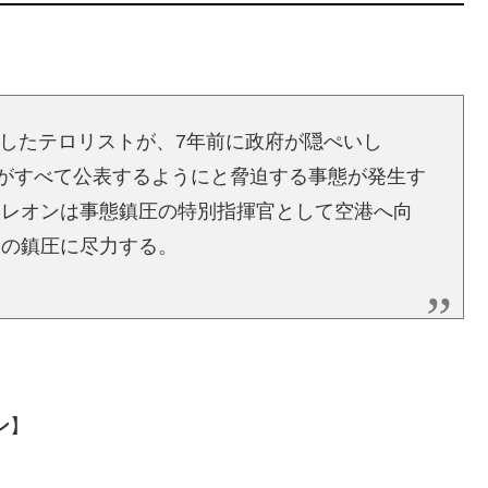
にしたテロリストが、7年前に政府が隠ぺいし
らがすべて公表するようにと脅迫する事態が発生す
、レオンは事態鎮圧の特別指揮官として空港へ向
ロの鎮圧に尽力する。
ン
】