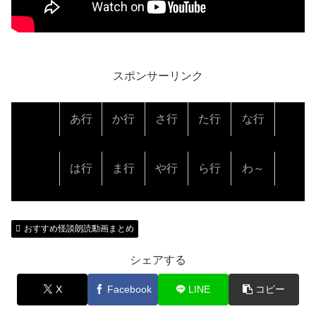
スポンサーリンク
あ行
か行
さ行
た行
な行
は行
ま行
や行
ら行
わ～
おすすめ怪談朗読動画まとめ
シェアする
X
Facebook
LINE
コピー