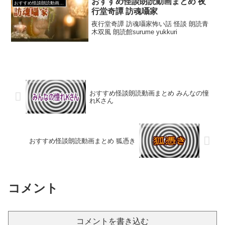
おすすめ怪談朗読動画まとめ 夜
おすすめ怪談朗読動画まとめ
め朗読まとめ なつ...
行堂奇譚 訪魂囁家
夜行堂奇譚 訪魂囁家怖い話 怪談 朗読青
木双風 朗読館surume yukkuri
おすすめ怪談朗読動画まとめ みんなの憧
れKさん
おすすめ怪談朗読動画まとめ 狐憑き
コメント
コメントを書き込む