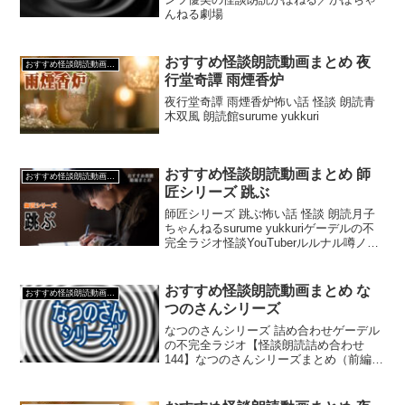
んねる劇場
おすすめ怪談朗読動画まとめ 夜
おすすめ怪談朗読動画まとめ
行堂奇譚 雨煙香炉
夜行堂奇譚 雨煙香炉怖い話 怪談 朗読青
木双風 朗読館surume yukkuri
おすすめ怪談朗読動画まとめ 師
おすすめ怪談朗読動画まとめ
匠シリーズ 跳ぶ
師匠シリーズ 跳ぶ怖い話 怪談 朗読月子
ちゃんねるsurume yukkuriゲーデルの不
完全ラジオ怪談YouTuberルルナル噂ノの
ろいちゃんねる【怪談朗読Vtuber】水咲
七碧👻NnanamiMisaki
おすすめ怪談朗読動画まとめ な
おすすめ怪談朗読動画まとめ
つのさんシリーズ
なつのさんシリーズ 詰め合わせゲーデル
の不完全ラジオ【怪談朗読詰め合わせ
144】なつのさんシリーズまとめ（前編）
【怖い話・不思議な話】【怪談朗読詰め
合わせ195】なつのさんシリーズまとめ
（後編）【怖い話・不思議な話】おすす