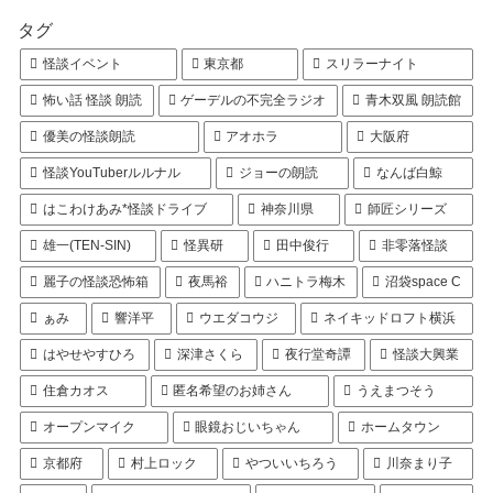
タグ
怪談イベント
東京都
スリラーナイト
怖い話 怪談 朗読
ゲーデルの不完全ラジオ
青木双風 朗読館
優美の怪談朗読
アオホラ
大阪府
怪談YouTuberルルナル
ジョーの朗読
なんば白鯨
はこわけあみ*怪談ドライブ
神奈川県
師匠シリーズ
雄一(TEN-SIN)
怪異研
田中俊行
非零落怪談
麗子の怪談恐怖箱
夜馬裕
ハニトラ梅木
沼袋space C
ぁみ
響洋平
ウエダコウジ
ネイキッドロフト横浜
はやせやすひろ
深津さくら
夜行堂奇譚
怪談大興業
住倉カオス
匿名希望のお姉さん
うえまつそう
オープンマイク
眼鏡おじいちゃん
ホームタウン
京都府
村上ロック
やついいちろう
川奈まり子