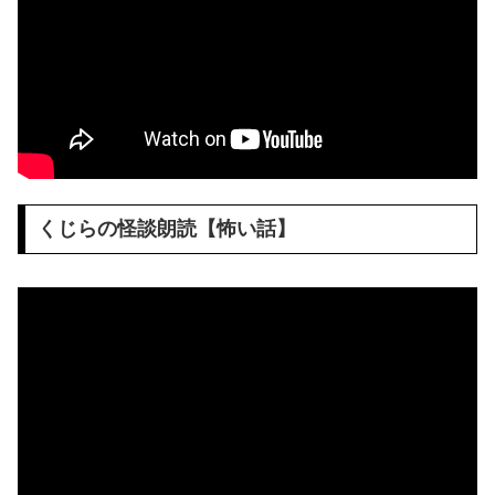
くじらの怪談朗読【怖い話】