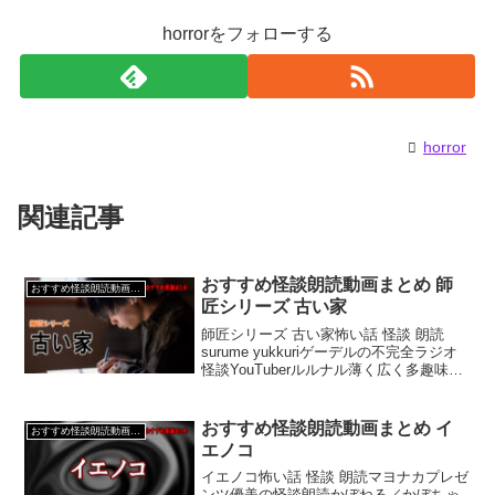
horrorをフォローする
horror
関連記事
おすすめ怪談朗読動画まとめ 師
おすすめ怪談朗読動画まとめ
匠シリーズ 古い家
師匠シリーズ 古い家怖い話 怪談 朗読
surume yukkuriゲーデルの不完全ラジオ
怪談YouTuberルルナル薄く広く多趣味な
社会人
おすすめ怪談朗読動画まとめ イ
おすすめ怪談朗読動画まとめ
エノコ
イエノコ怖い話 怪談 朗読マヨナカプレゼ
ンツ優美の怪談朗読かぼねる／かぼちゃ