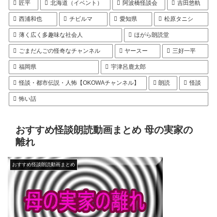
匠平
北海道（イベント）
阿波橋怪談会
吉田悠軌
西浦和也
チビルマ
愛知県
松原タニシ
薄く広く多趣味な社会人
ほがら朗読堂
ごまだんごの怪奇なチャンネル
ヤースー
三好一平
福岡県
宇津呂鹿太郎
怪談・都市伝説・人怖【OKOWAチャンネル】
朗読
怪談
怖い話
おすすめ怪談朗読動画まとめ 母の実家の
離れ
おすすめ怪談朗読動画まとめ