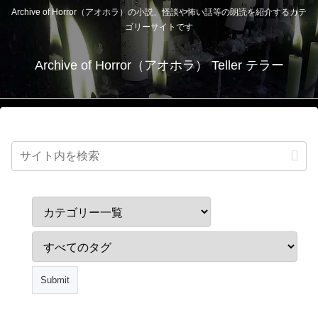
Archive of Horror（アオホラ）の小説、怪談や怖い話等の朗読を紹介するカテ
ゴリーサイトです
Archive of Horror（アオホラ） Teller テラー