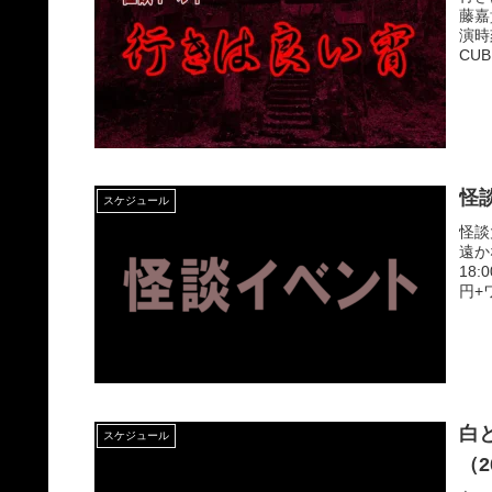
藤嘉
演時
CUB
怪談
スケジュール
怪談
遠か
18
円+
白
スケジュール
（2