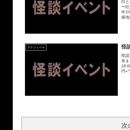
白と
〜狂
年3
催地
怪談
スケジュール
怪談
奈ま
18
円+
次