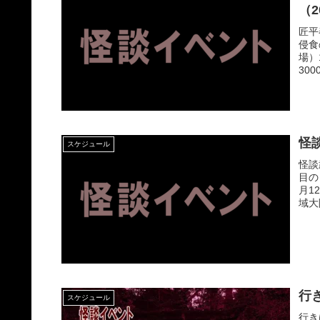
（2
匠平
侵食
場）
30
怪談
スケジュール
怪談
目の
月1
域大
行き
スケジュール
行き