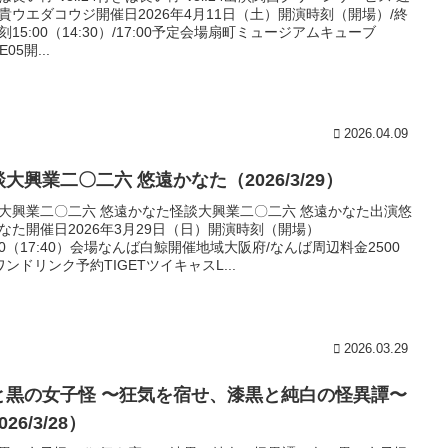
貴ウエダコウジ開催日2026年4月11日（土）開演時刻（開場）/終
刻15:00（14:30）/17:00予定会場扇町ミュージアムキューブ
E05開...
2026.04.09
大興業二〇二六 悠遠かなた（2026/3/29）
大興業二〇二六 悠遠かなた怪談大興業二〇二六 悠遠かなた出演悠
なた開催日2026年3月29日（日）開演時刻（開場）
:00（17:40）会場なんば白鯨開催地域大阪府/なんば周辺料金2500
ワンドリンク予約TIGETツイキャスL...
2026.03.29
と黒の女子怪 〜狂気を宿せ、漆黒と純白の怪異譚〜
026/3/28）