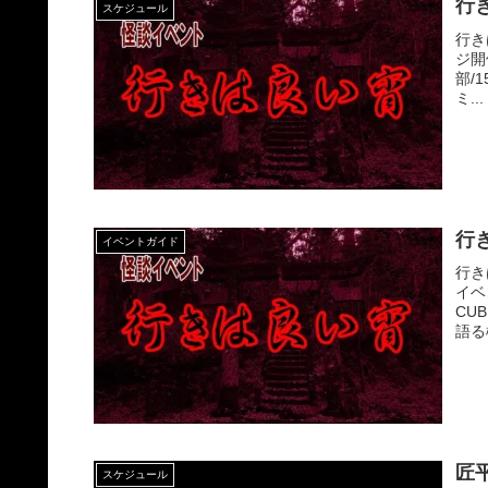
行き
スケジュール
行き
ジ開
部/1
ミ...
行
イベントガイド
行き
イベ
CU
語る
匠
スケジュール