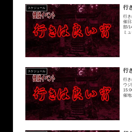
行き
スケジュール
行き
催日
部/1
ミュー
行き
スケジュール
行き
ウジ
15
催地