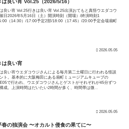
は良い宵 Vol.25（2026/5/16）
は良い宵 Vol.25行きは良い宵 Vol.25出演おてもと真悟ウエダコウ
催日2026年5月16日（土）開演時刻（開場）/終演時刻1
5:00（14:30）/17:00予定2部/18:00（17:45）/20:00予定会場扇町
2026.05.05
きは良い宵
は良い宵ウエダコウジさんによる毎月第二土曜日に行われる怪談
ント。基本的に大阪梅田にある扇町ミュージアムキューブの
BE05で行われ、ウエダコウジさんとゲストがそれぞれが45分ずつ
構成。上演時間はだいたい2時間が多く、時間帯は微...
2026.05.05
平春の独演会 〜オカルト侵食の果てに〜