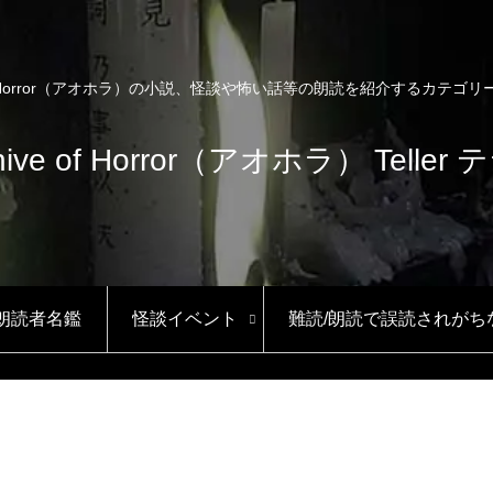
e of Horror（アオホラ）の小説、怪談や怖い話等の朗読を紹介するカテゴ
hive of Horror（アオホラ） Teller
/朗読者名鑑
怪談イベント
難読/朗読で誤読されがち