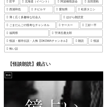
匠平
北海道（イベント）
阿波橋怪談会
吉田悠軌
西浦和也
チビルマ
愛知県
松原タニシ
薄く広く多趣味な社会人
ほがら朗読堂
ごまだんごの怪奇なチャンネル
ヤースー
三好一平
福岡県
宇津呂鹿太郎
怪談・都市伝説・人怖【OKOWAチャンネル】
朗読
怪談
怖い話
【怪談朗読】鏡占い
動画