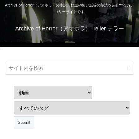
Archive of Horror（アオホラ）の小説、怪談や怖い話等の朗読を紹介するカテ
ゴリーサイトです
Archive of Horror（アオホラ） Teller テラー