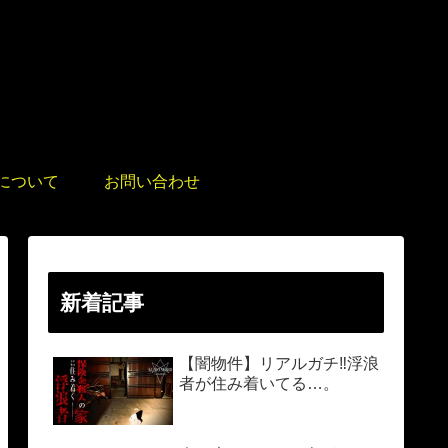
について
お問い合わせ
新着記事
【闇物件】リアルガチ‼︎浮浪
者が住み着いてる…。