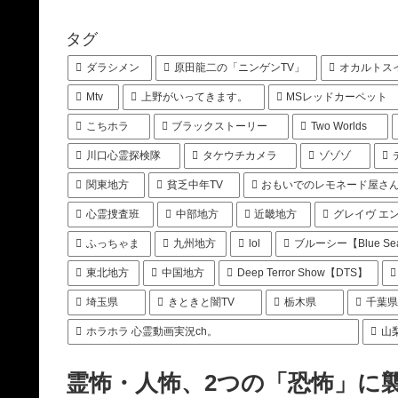
タグ
ダラシメン
原田龍二の「ニンゲンTV」
オカルトス
Mtv
上野がいってきます。
MSレッドカーペット
こちホラ
ブラックストーリー
Two Worlds
川口心霊探検隊
タケウチカメラ
ゾゾゾ
関東地方
貧乏中年TV
おもいでのレモネード屋さ
心霊捜査班
中部地方
近畿地方
グレイヴ エ
ふっちゃま
九州地方
lol
ブルーシー【Blue Se
東北地方
中国地方
Deep Terror Show【DTS】
埼玉県
きときと闇TV
栃木県
千葉
ホラホラ 心霊動画実況ch。
山
霊怖・人怖、2つの「恐怖」に