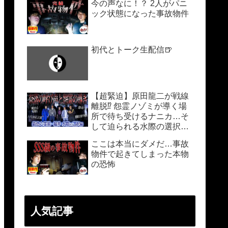
今の声なに！？ 2人がパニ
ック状態になった事故物件
初代とトーク生配信🍺
【超緊迫】原田龍二が戦線
離脱⁉︎ 怨霊ノゾミが導く場
所で待ち受けるナニカ…そ
して迫られる水際の選択…
ここは本当にダメだ…事故
物件で起きてしまった本物
の恐怖
人気記事