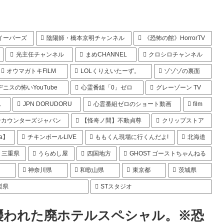
イーパーズ
陰陽師・橋本京明チャンネル
《恐怖の館》HorrorTV
光主任チャンネル
まめCHANNEL
クロシロチャンネル
オウマガトキFILM
LOLくりえいたーず。
ゾゾゾの裏面
デニスの怖いYouTube
心霊番組「0」ゼロ
グレーゾーン TV
ん
JPN DORUDORU
心霊番組ゼロのショート動画
film
ンカウンターズジャパン
【怪奇ノ間】不動貞尊
クリップストア
a】
チキンボールLIVE
ももくん現場に行くんだよ!
北海道
三重県
うらめし屋
四国地方
GHOST ゴーストちゃんねる
県
神奈川県
和歌山県
東京都
茨城県
梨県
STスタジオ
襲われた廃ホテルスペシャル。※恐