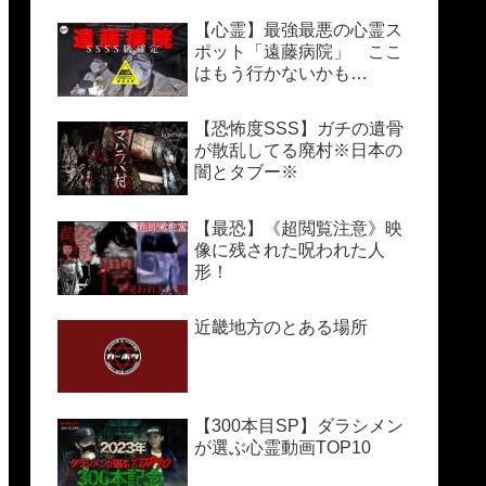
【心霊】最強最悪の心霊ス
ポット「遠藤病院」 ここ
はもう行かないかも…
【恐怖度SSS】ガチの遺骨
が散乱してる廃村※日本の
闇とタブー※
【最恐】《超閲覧注意》映
像に残された呪われた人
形！
近畿地方のとある場所
【300本目SP】ダラシメン
が選ぶ心霊動画TOP10