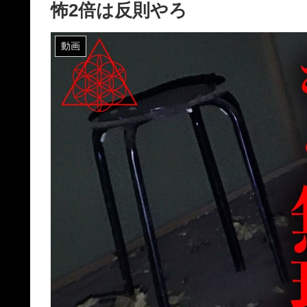
怖2倍は反則やろ
動画