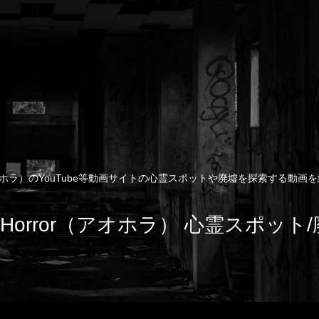
rror（アオホラ）のYouTube等動画サイトの心霊スポットや廃墟を探索する
e of Horror（アオホラ） 心霊スポッ