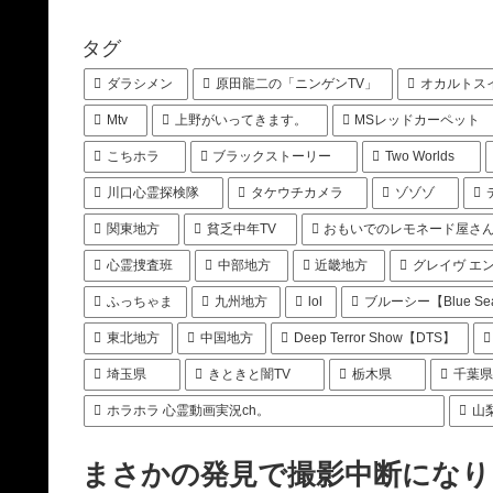
タグ
ダラシメン
原田龍二の「ニンゲンTV」
オカルトス
Mtv
上野がいってきます。
MSレッドカーペット
こちホラ
ブラックストーリー
Two Worlds
川口心霊探検隊
タケウチカメラ
ゾゾゾ
関東地方
貧乏中年TV
おもいでのレモネード屋さ
心霊捜査班
中部地方
近畿地方
グレイヴ エ
ふっちゃま
九州地方
lol
ブルーシー【Blue Se
東北地方
中国地方
Deep Terror Show【DTS】
埼玉県
きときと闇TV
栃木県
千葉
ホラホラ 心霊動画実況ch。
山
まさかの発見で撮影中断になり