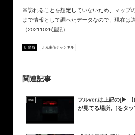
※訪れることを想定していないため、マップ
まで情報として調べたデータなので、現在は
（20211026追記）
動画
光主任チャンネル
関連記事
フルver.は上記の[▶︎
動画