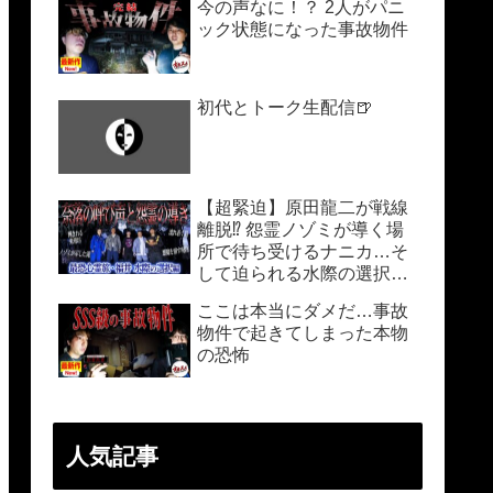
今の声なに！？ 2人がパニ
ック状態になった事故物件
初代とトーク生配信🍺
【超緊迫】原田龍二が戦線
離脱⁉︎ 怨霊ノゾミが導く場
所で待ち受けるナニカ…そ
して迫られる水際の選択…
ここは本当にダメだ…事故
物件で起きてしまった本物
の恐怖
人気記事