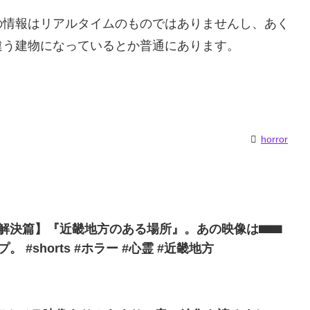
の情報はリアルタイムのものではありませんし、あく
違う建物になっているとか普通にあります。
horror
 【解決篇】『近畿地方のある場所』。あの映像は⬛︎⬛︎⬛︎
が見てる場所。]をタップ。 #shorts #ホラー #心霊 #近畿地方