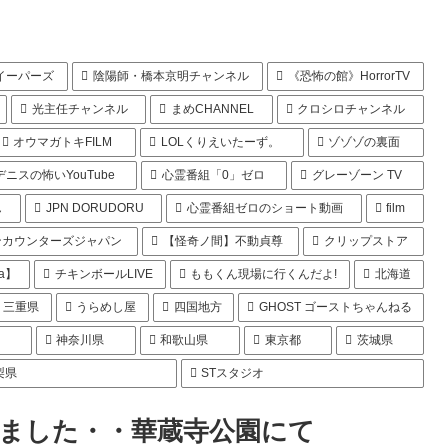
イーパーズ
陰陽師・橋本京明チャンネル
《恐怖の館》HorrorTV
光主任チャンネル
まめCHANNEL
クロシロチャンネル
オウマガトキFILM
LOLくりえいたーず。
ゾゾゾの裏面
デニスの怖いYouTube
心霊番組「0」ゼロ
グレーゾーン TV
ん
JPN DORUDORU
心霊番組ゼロのショート動画
film
ンカウンターズジャパン
【怪奇ノ間】不動貞尊
クリップストア
a】
チキンボールLIVE
ももくん現場に行くんだよ!
北海道
三重県
うらめし屋
四国地方
GHOST ゴーストちゃんねる
県
神奈川県
和歌山県
東京都
茨城県
梨県
STスタジオ
ました・・華蔵寺公園にて