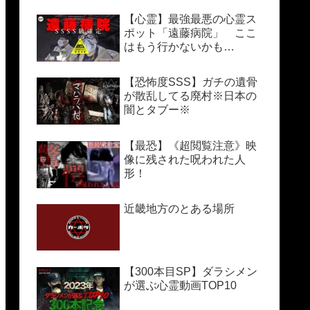
【心霊】最強最悪の心霊ス
ポット「遠藤病院」 ここ
はもう行かないかも…
【恐怖度SSS】ガチの遺骨
が散乱してる廃村※日本の
闇とタブー※
【最恐】《超閲覧注意》映
像に残された呪われた人
形！
近畿地方のとある場所
【300本目SP】ダラシメン
が選ぶ心霊動画TOP10