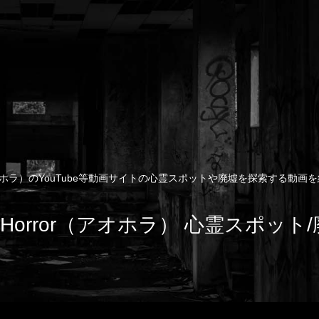
rror（アオホラ）のYouTube等動画サイトの心霊スポットや廃墟を探索する
e of Horror（アオホラ） 心霊スポッ