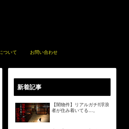
について
お問い合わせ
新着記事
【闇物件】リアルガチ‼︎浮浪
者が住み着いてる…。