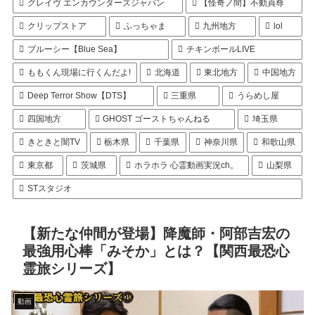
グレイヴ エンカウンターズジャパン
【怪奇ノ間】不動貞尊
クリップストア
ふっちゃま
九州地方
lol
ブルーシー【Blue Sea】
チキンボールLIVE
ももくん現場に行くんだよ!
北海道
東北地方
中国地方
Deep Terror Show【DTS】
三重県
うらめし屋
四国地方
GHOST ゴーストちゃんねる
埼玉県
きときと闇TV
栃木県
千葉県
神奈川県
和歌山県
東京都
茨城県
ホラホラ 心霊動画実況ch。
山梨県
STスタジオ
【新たな仲間が登場】降魔師・阿部吉宏の
最強用心棒「みそか」とは？【関西最恐心
霊旅シリーズ】
動画