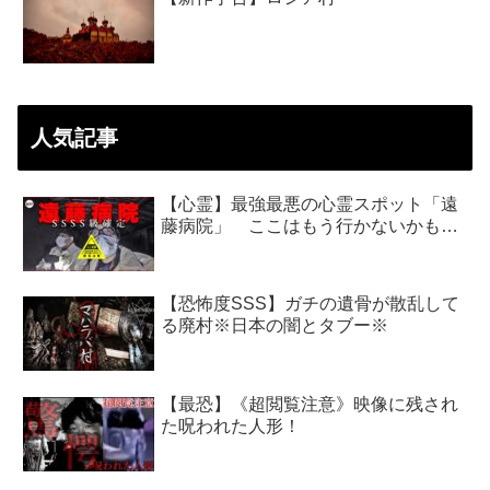
人気記事
【心霊】最強最悪の心霊スポット「遠
藤病院」 ここはもう行かないかも…
【恐怖度SSS】ガチの遺骨が散乱して
る廃村※日本の闇とタブー※
【最恐】《超閲覧注意》映像に残され
た呪われた人形！