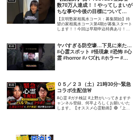
ち、【激辛】です。【...
数70万人達成！！やってしまいが
ちな事や今後の目標について
【橋本京明】 #shorts
【京明塾家相風水コース：募集開始】待
望の家相風水コース第4期が募集スタート
します！！今回は早期申込特典あり！家
相とは、築年数、建物に入る正確な方
位、玄関に入る正確な方位やから算出致
します。この部屋は健康運に良い。更に
ヤバすぎる防空壕…下見に来た…
動画
良くするにはこうする・・...
#心霊スポット #怪現象 #恐怖 #心
霊 #horror #バズれ #ホラー #心
霊現象
０５／２３（土）21時30分~緊急
動画
コラボ生配信🚨
#心霊 #ガチ検証 #上野がいってきますチ
ャンネル登録、何卒よろしくお願いいた
します。【オススメ心霊動画】🔴『上野
がいってきます。』chチャンネルを発表
して【2ヶ月】で登録者様【1万人】突破
😭(皆様のお陰です、本当にありがとうご
ざいます🙇‍...