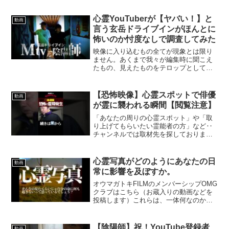
心霊YouTuberが【ヤバい！】と
動画
言う玄岳ドライブインがほんとに
怖いのか忖度なしで調査してみた
映像に入り込むもの全てが現象とは限り
ません。あくまで我々が編集時に聞こえ
たもの、見えたものをテロップとしてい
ますので参考までにお楽しみください。
また、かおりへのモザイクは仕事の関係
上となります。※憑依について※現在自
【恐怖映像】心霊スポットで俳優
動画
分でコントロールできるよ...
が霊に襲われる瞬間【閲覧注意】
「あなたの周りの心霊スポット」や「取
り上げてもらいたい霊能者の方」など‥
チャンネルでは取材先を探しておりま
す。情報をお待ちの方は下記宛先までぜ
ひお願いします。
harada.ryuji.ningentv@gmail.com※この
心霊写真がどのようにあなたの日
動画
動画はお祓い済...
常に影響を及ぼすか。
オウマガトキFILMのメンバーシップOMG
クラブはこちら（お蔵入りの動画などを
投稿します）これらは、一体何なのか…
果たしてあなたにはどう見えるだろう
か…！この動画の恐怖度は・・・甘口、
中辛、辛口、激辛、超激辛の５段回のう
【陰陽師】祝！YouTube登録者
動画