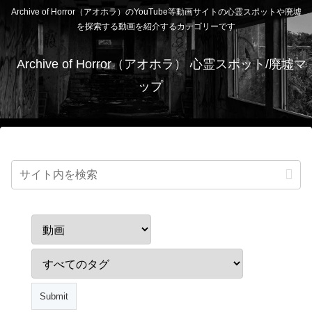
Archive of Horror（アオホラ）のYouTube等動画サイトの心霊スポットや廃墟
を探索する動画を紹介するカテゴリーです
Archive of Horror（アオホラ） 心霊スポット/廃墟マ
ップ