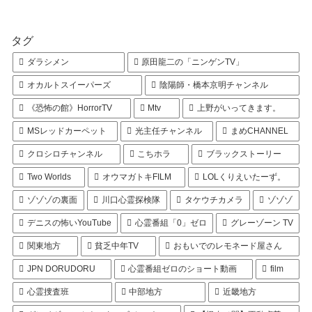
タグ
ダラシメン
原田龍二の「ニンゲンTV」
オカルトスイーパーズ
陰陽師・橋本京明チャンネル
《恐怖の館》HorrorTV
Mtv
上野がいってきます。
MSレッドカーペット
光主任チャンネル
まめCHANNEL
クロシロチャンネル
こちホラ
ブラックストーリー
Two Worlds
オウマガトキFILM
LOLくりえいたーず。
ゾゾゾの裏面
川口心霊探検隊
タケウチカメラ
ゾゾゾ
デニスの怖いYouTube
心霊番組「0」ゼロ
グレーゾーン TV
関東地方
貧乏中年TV
おもいでのレモネード屋さん
JPN DORUDORU
心霊番組ゼロのショート動画
film
心霊捜査班
中部地方
近畿地方