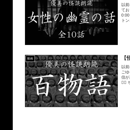
以前
てお
0:
トンネ
【
動画
以前
ごゆ
信が
🙇