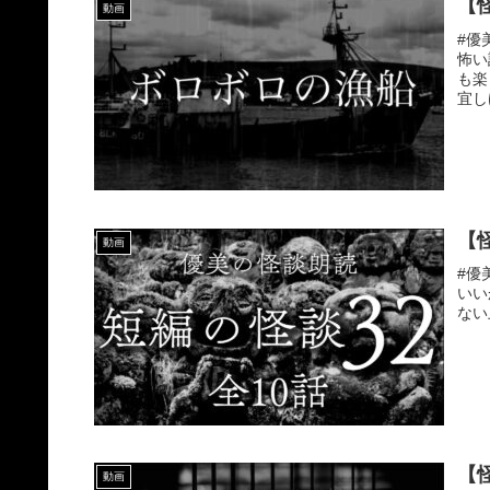
【
動画
#優
怖い
も楽
宜し
【怪
動画
#優
いい
ない
【
動画