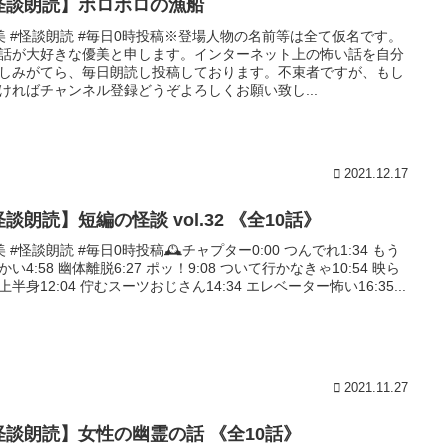
怪談朗読】ボロボロの漁船
美 #怪談朗読 #毎日0時投稿※登場人物の名前等は全て仮名です。
話が大好きな優美と申します。インターネット上の怖い話を自分
しみがてら、毎日朗読し投稿しております。不束者ですが、もし
ければチャンネル登録どうぞよろしくお願い致し...
2021.12.17
談朗読】短編の怪談 vol.32 《全10話》
美 #怪談朗読 #毎日0時投稿🕰チャプター0:00 つんでれ1:34 もう
かい4:58 幽体離脱6:27 ポッ！9:08 ついて行かなきゃ10:54 映ら
上半身12:04 佇むスーツおじさん14:34 エレベーター怖い16:35...
2021.11.27
怪談朗読】女性の幽霊の話 《全10話》