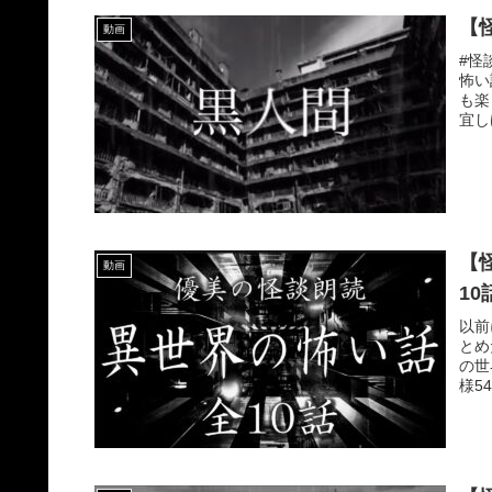
【
動画
#怪
怖い
も楽
宜し
【
動画
10
以前
とめ
の世
様54: