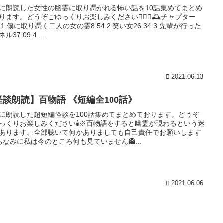
に朗読した女性の幽霊に取り憑かれる怖い話を10話集めてまとめ
ります。どうぞごゆっくりお楽しみください💁🏻‍♀️🕰チャプター
00 1.僕に取り憑く二人の女の霊8:54 2.笑い女26:34 3.先輩が行った
ル37:09 4....
2021.06.13
怪談朗読】百物語 《短編全100話》
に朗読した超短編怪談を100話集めてまとめております。どうぞ
っくりお楽しみください🕯※百物語をすると幽霊が現わるという迷
あります。全部聴いて何かありましても自己責任でお願いします
‍♀️ ちなみに私は今のところ何も見ていません👻...
2021.06.06