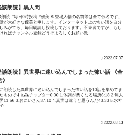
怪談朗読】黒人間
談朗読 #毎日0時投稿 #優美 ※登場人物の名前等は全て仮名です。
話が大好きな優美と申します。インターネット上の怖い話を自分
しみがてら、毎日朗読し投稿しております。不束者ですが、もし
ければチャンネル登録どうぞよろしくお願い致...
2022.07.07
怪談朗読】異世界に迷い込んでしまった怖い話 《全
話》
に朗読した異世界に迷い込んでしまった怖い話を10話を集めてま
たものです⏳🕰チャプター0:00 1.体調が悪くなる場所6:18 2.無人
界11:56 3.おにいさん37:10 4.真実は違うと思うんだ43:33 5.水神
0...
2022.03.13