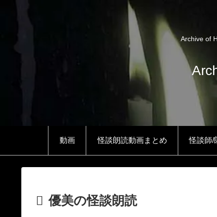
Archiv
Arc
動画
怪談朗読動画まとめ
怪談師
優美の怪談朗読