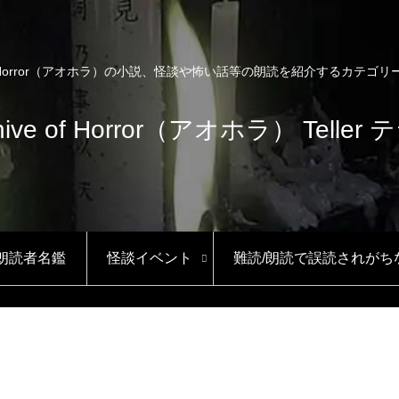
e of Horror（アオホラ）の小説、怪談や怖い話等の朗読を紹介するカテゴ
hive of Horror（アオホラ） Teller
/朗読者名鑑
怪談イベント
難読/朗読で誤読されがち