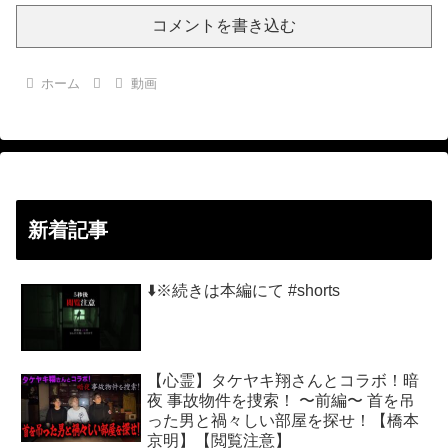
コメントを書き込む
ホーム
動画
新着記事
⬇️※続きは本編にて #shorts
【心霊】タケヤキ翔さんとコラボ！暗
夜 事故物件を捜索！ 〜前編〜 首を吊
った男と禍々しい部屋を探せ！【橋本
京明】【閲覧注意】