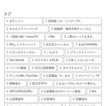
タグ
ダラシメン
原田龍二の「ニンゲンTV」
オカルトスイーパーズ
陰陽師・橋本京明チャンネル
《恐怖の館》HorrorTV
Mtv
上野がいってきます。
MSレッドカーペット
光主任チャンネル
まめCHANNEL
クロシロチャンネル
こちホラ
ブラックストーリー
Two Worlds
オウマガトキFILM
LOLくりえいたーず。
ゾゾゾの裏面
川口心霊探検隊
タケウチカメラ
ゾゾゾ
デニスの怖いYouTube
心霊番組「0」ゼロ
グレーゾーン TV
関東地方
貧乏中年TV
おもいでのレモネード屋さん
JPN DORUDORU
心霊番組ゼロのショート動画
film
心霊捜査班
中部地方
近畿地方