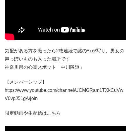
気配がある方を撮ったら2枚連続で謎のﾓﾉが写り、男女の
声っぽいものも入った場所です
神奈川県の心霊スポット「中川隧道」
【メンバーシップ】
https://www.youtube.com/channel/UCMGRam1TXkCuVw
V0vpJ51gA/join
限定動画や生配信はこちら