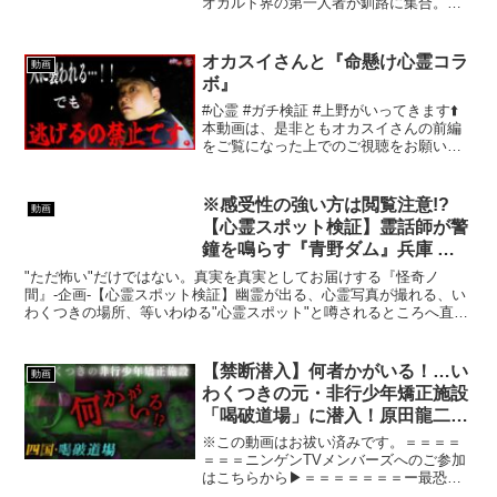
オカルト界の第一人者が釧路に集合。
今回も最高に怖い怪談まみれ×2部制、⭕️
ローチケ先行販売・ぴあ・一般販売2月22
日10時〜・配信ツイキャス発売中【タイ
オカスイさんと『命懸け心霊コラ
動画
トル】...
ボ』
#心霊 #ガチ検証 #上野がいってきます⬆️
本動画は、是非ともオカスイさんの前編
をご覧になった上でのご視聴をお願いい
たします。チャンネル登録、何卒よろし
くお願いいたします。【オススメ心霊動
画】🔴『上野がいってきます。』chチャ
※感受性の強い方は閲覧注意!?
動画
ンネルを発表し...
【心霊スポット検証】霊話師が警
鐘を鳴らす『青野ダム』兵庫 三
田
"ただ怖い"だけではない。真実を真実としてお届けする『怪奇ノ
間』-企画-【心霊スポット検証】幽霊が出る、心霊写真が撮れる、い
わくつきの場所、等いわゆる"心霊スポット"と噂されるところへ直接
出向き、そこが本当に霊的に怖いところなのかどうかを、...
【禁断潜入】何者かがいる！…い
動画
わくつきの元・非行少年矯正施設
「喝破道場」に潜入！原田龍二マ
ネージャー・森が１人検証で叫
※この動画はお祓い済みです。＝＝＝＝
ぶ！
＝＝＝ニンゲンTVメンバーズへのご参加
はこちらから▶︎＝＝＝＝＝＝＝ー最恐心
霊旅シリーズー▶︎山形編▶︎宮城編▶︎関東