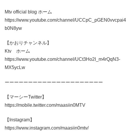
Mtv official blog ホーム
https://www.youtube.com/channel/UCCpC_pGEN0vvcpai4
b0N8yw
【かおりチャンネル】
Ktv ホーム
https://www.youtube.com/channel/UCt3Ho2I_m4rQqN3-
MX5ycLw
ーーーーーーーーーーーーーーーーーーーーー
【マーシーTwitter】
https://mobile.twitter.com/maasiin0MTV
【Instagram】
https://www.instagram.com/maasiin0mtv/