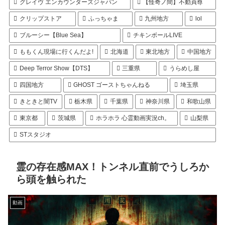
グレイヴ エンカウンターズジャパン
【怪奇ノ間】不動貞尊
クリップストア
ふっちゃま
九州地方
lol
ブルーシー【Blue Sea】
チキンボールLIVE
ももくん現場に行くんだよ!
北海道
東北地方
中国地方
Deep Terror Show【DTS】
三重県
うらめし屋
四国地方
GHOST ゴーストちゃんねる
埼玉県
きときと闇TV
栃木県
千葉県
神奈川県
和歌山県
東京都
茨城県
ホラホラ 心霊動画実況ch。
山梨県
STスタジオ
霊の存在感MAX！トンネル直前でうしろか
ら頭を触られた
動画