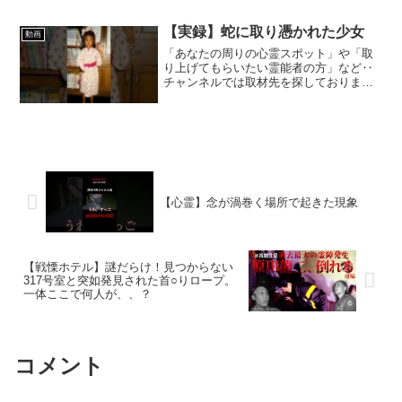
編▶︎関西編▶︎茨城編▶︎東海編▶︎岩手編▶︎
北海道編▶︎山形編 NEXT LEVEL...
【実録】蛇に取り憑かれた少女
動画
「あなたの周りの心霊スポット」や「取
り上げてもらいたい霊能者の方」など‥
チャンネルでは取材先を探しておりま
す。情報をお待ちの方は下記宛先までぜ
ひお願いします。
harada.ryuji.ningentv@gmail.com※この
動画はお祓い済...
【心霊】念が渦巻く場所で起きた現象
【戦慄ホテル】謎だらけ！見つからない
317号室と突如発見された首○りロープ。
一体ここで何人が、、？
コメント