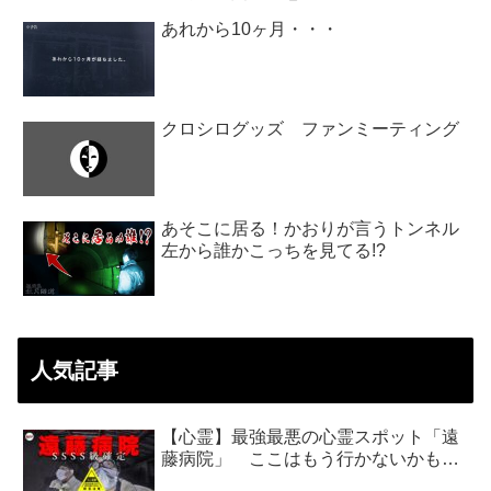
あれから10ヶ月・・・
クロシログッズ ファンミーティング
あそこに居る！かおりが言うトンネル
左から誰かこっちを見てる!?
人気記事
【心霊】最強最悪の心霊スポット「遠
藤病院」 ここはもう行かないかも…