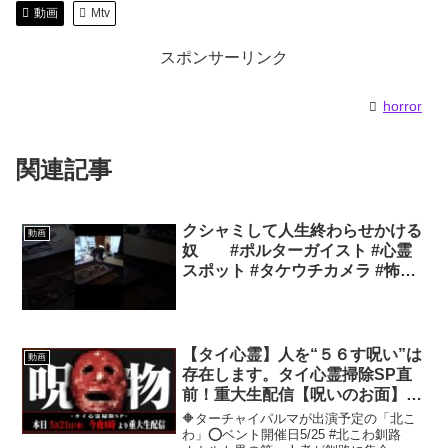
動画
Mtv
スポンサーリンク
horror
関連記事
クシャミして人生終わらせかける
動画
奴 #ポルターガイスト #心霊
スポット #タケウチカメラ #怖い
場所 #心霊 #心霊スポットユーチ
ューバー #心霊現象
【タイ心霊】人を“５６す呪い”は
動画
存在します。タイ心霊掃除SP直
前！重大生配信【呪いのお面】
【呪物】【大罪人の僧侶】【呪
🔶ターチャイパルマが出演予定の「北こ
詛】
わ」⭕️ベント開催日5/25 #北こわ釧路