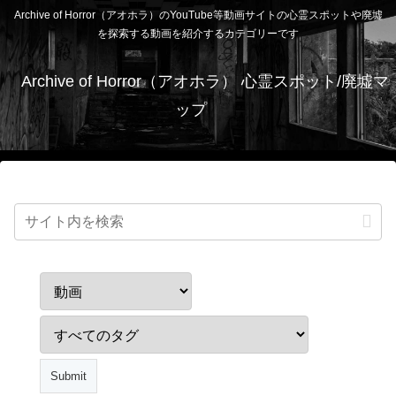
Archive of Horror（アオホラ）のYouTube等動画サイトの心霊スポットや廃墟
を探索する動画を紹介するカテゴリーです
Archive of Horror（アオホラ） 心霊スポット/廃墟マ
ップ