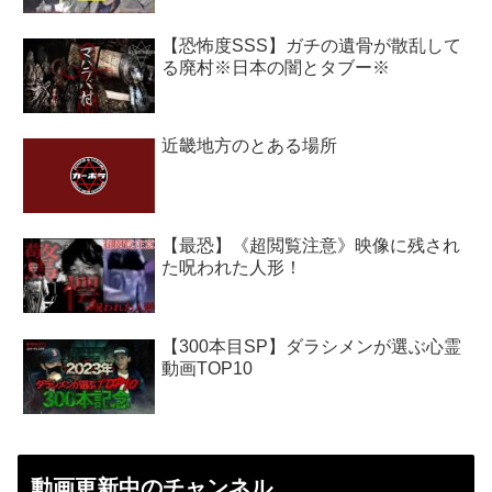
【恐怖度SSS】ガチの遺骨が散乱して
る廃村※日本の闇とタブー※
近畿地方のとある場所
【最恐】《超閲覧注意》映像に残され
た呪われた人形！
【300本目SP】ダラシメンが選ぶ心霊
動画TOP10
動画更新中のチャンネル