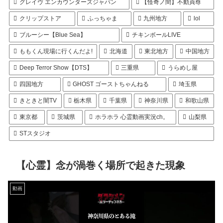
グレイヴ エンカウンターズジャパン
【怪奇ノ間】不動貞尊
クリップストア
ふっちゃま
九州地方
lol
ブルーシー【Blue Sea】
チキンボールLIVE
ももくん現場に行くんだよ!
北海道
東北地方
中国地方
Deep Terror Show【DTS】
三重県
うらめし屋
四国地方
GHOST ゴーストちゃんねる
埼玉県
きときと闇TV
栃木県
千葉県
神奈川県
和歌山県
東京都
茨城県
ホラホラ 心霊動画実況ch。
山梨県
STスタジオ
【心霊】念が渦巻く場所で起きた現象
動画