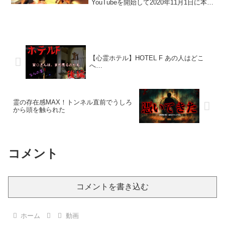
YouTubeを開始して2020年11月1日に本格
始動。再生リストもより分かりやすく整
理したしました。是非ご覧ください。
↓【全再生リスト】【心霊物件での検証
編】【心霊...
【心霊ホテル】HOTEL F あの人はどこ
へ…
霊の存在感MAX！トンネル直前でうしろ
から頭を触られた
コメント
コメントを書き込む
ホーム
動画