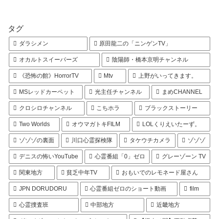
タグ
ダラシメン
原田龍二の「ニンゲンTV」
オカルトスイーパーズ
陰陽師・橋本京明チャンネル
《恐怖の館》HorrorTV
Mtv
上野がいってきます。
MSレッドカーペット
光主任チャンネル
まめCHANNEL
クロシロチャンネル
こちホラ
ブラックストーリー
Two Worlds
オウマガトキFILM
LOLくりえいたーず。
ゾゾゾの裏面
川口心霊探検隊
タケウチカメラ
ゾゾゾ
デニスの怖いYouTube
心霊番組「0」ゼロ
グレーゾーン TV
関東地方
貧乏中年TV
おもいでのレモネード屋さん
JPN DORUDORU
心霊番組ゼロのショート動画
film
心霊捜査班
中部地方
近畿地方