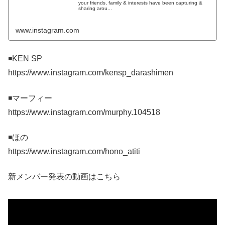
your friends, family & interests have been capturing &
sharing arou...
www.instagram.com
◾️KEN SP
https://www.instagram.com/kensp_darashimen
◾️マーフィー
https://www.instagram.com/murphy.104518
◾️ほの
https://www.instagram.com/hono_atiti
新メンバー発表の動画はこちら