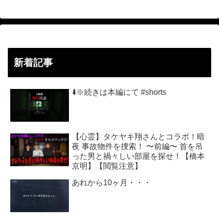
新着記事
⬇️※続きは本編にて #shorts
【心霊】タケヤキ翔さんとコラボ！暗
夜 事故物件を捜索！ 〜前編〜 首を吊
った男と禍々しい部屋を探せ！【橋本
京明】【閲覧注意】
あれから10ヶ月・・・