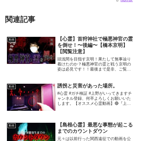
関連記事
【心霊】首狩神社で極悪神官の霊
動画
を倒せ！〜後編〜【橋本京明】
【閲覧注意】
頭浅間を目指す京明！果たして無事辿り
着けたのか？極悪神官の霊と戦う京明の
姿は必見です！！最後まで是非、ご覧下
さい！首狩神社で極悪神官の霊を倒
せ！〜前編〜【お知らせ】京明塾「第5期
四柱推命”手書き”コース」募集2022年11
誘拐と災害があった場所。
動画
月18日(金)開...
#心霊 #ガチ検証 #上野がいってきますチ
ャンネル登録、何卒よろしくお願いいた
します。【オススメ心霊動画】🔴『上野
がいってきます。』chチャンネルを発表
して【2ヶ月】で登録者様【1万人】突破
😭(皆様のお陰です、本当にありがとうご
ざいます🙇‍...
【島根心霊】最悪な事態が起こる
動画
までのカウントダウン
元々は以前行った関西遠征での動画を公