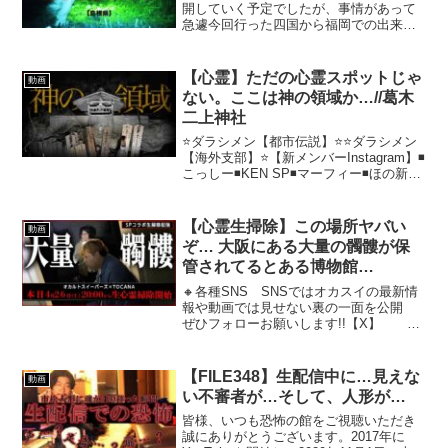
開していく予定でしたが、事情があって
急遽今回行った四国から福岡での出来事
を公開していきます。映像に入り込むも
の全てが現象とは限りません。あくまで
我々が編集時に聞こえたもの、見えたも
【心霊】ただの心霊スポットじゃ
動画
のをテロップとしています...
ない。ここは神の領域か…//葛木
二上神社
⭐️ダラシメン【都市伝説】⭐️⭐️ダラシメン
【海外支部】⭐️【新メンバーInstagram】◾️
こっしー◾️KEN SP◾️マーフィー◾️ほの新メ
ンバー発表の動画はこちら⭐️エンタメチャ
ンネル⭐️こちらもチェックしてねっ⭐️【や
ーかず】■や...
【心霊生掃除】この場所ヤバい
動画
ぞ… 大阪にある大量の髑髏が保
管されてるとある博物館
【TOCANA】【心霊コラボ生配
🔸各種SNS SNSではオカスイの最新情
信】
報や動画では見せない裏の一面を公開
ぜひフォローお願いします!!【X】 🔷
各メンバーSNSはこちら↓↓ 🔶ターチャ
イ @okiraku09050706 🔶パルマ
@eusu_eusu2 🔶じょん太...
【FILE348】生配信中に…見えな
動画
い不審者が…そして、人形が…
皆様、いつも恐怖の館をご視聴いただき
誠にありがとうございます。2017年に