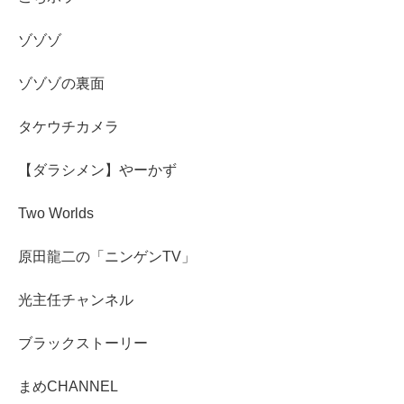
ゾゾゾ
ゾゾゾの裏面
タケウチカメラ
【ダラシメン】やーかず
Two Worlds
原田龍二の「ニンゲンTV」
光主任チャンネル
ブラックストーリー
まめCHANNEL