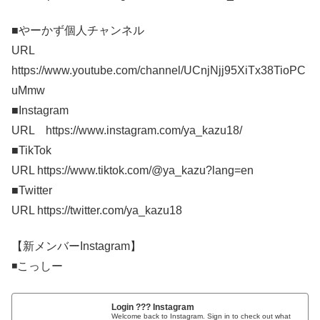
■やーかず個人チャンネル
URL
https://www.youtube.com/channel/UCnjNjj95XiTx38TioPC
uMmw
■Instagram
URL https://www.instagram.com/ya_kazu18/
■TikTok
URL https://www.tiktok.com/@ya_kazu?lang=en​​
■Twitter
URL https://twitter.com/ya_kazu18
【新メンバーInstagram】
◾️こっしー
Login ??? Instagram
Welcome back to Instagram. Sign in to check out what