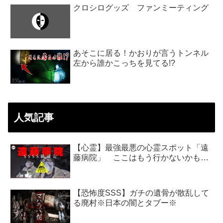
クロシログッズ ファンミーティング
あそこに居る！かおりが言うトンネル
左から誰かこっちを見てる!?
人気記事
【心霊】最強最悪の心霊スポット「遠
藤病院」 ここはもう行かないかも…
【恐怖度SSS】ガチの遺骨が散乱して
る廃村※日本の闇とタブー※