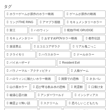
タグ
ホラーゲームが原作のホラー映画
ゲームが原作の映画
リング/THE RING
アマプラ視聴
モキュメンタリーホラー
富江
ハロウィン
呪怨/THE GRUDGE
モキュメンタリー
おすすめPOVホラー映画
都市伝説
放送禁止
エコエコアザラク
リアル鬼ごっこ
クライモリ
ハウスホラー
ドールホラー
バイオハザード
Resident Evil
パラノーマル・アクティビティ
人狼ゲーム
ハロウィンに観たいホラー映画
洞窟での恐怖
ネタバレ
山小屋ホラー
忍び寄る飲み水の恐怖
死霊館
口裂け女
秘湯心霊の旅
アンダーワールド
インシディアス
幽霊より怖い話
スクリーム
恐ろしいこどもたち