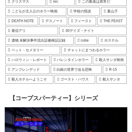
クリスマス
rec
この集落は異常だ
こどもが主人公のホラー映画
学校の怪談
案山子
DEATH NOTE
デスノート
フィースト
THE FEAST
着信アリ
30デイズ・ナイト
遺物 未解決事件流出証拠検証記録
cube
ホステル
ペット・セメタリー
チャットにまつわるホラー
ハロウィン・レポート
バレンタインホラー
殺人サンタ映画
アンフレンデッド
白銀の世界で迫る恐怖
R-15
殺人ホテルへようこそ
ゴースト・ハウス
殺人サンタ
【コープスパーティー】シリーズ